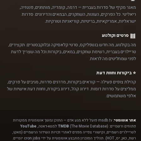
מאגר מקיף של סדרות בעברית — דרמה, קומדיה, מותחנים, פנטזיה,
ריאליטי. כל הפרקים, העונות, השחקנים, הבמאים והדירוגים. סדרות
ישראליות, אמריקאיות, בריטיות, קוריאניות וטורקיות.
סרטים וקולנוע
מה בקולנוע, מה חדש בנטפליקס, סרטי קלאסיקה ובלוקבסטרים. תקצירים,
טריילרים בעברית, רשימת שחקנים, במאים, ביקורות וכל מה שצריך לדעת
לפני שמחליטים מה לראות.
⭐ ביקורות וחוות דעת
קהילת צופים פעילה — קוראים ביקורות, מדרגים סדרות, מגיבים על פרקים,
ממליצים על סדרות דומות. דירוג קהל, דירוג ביקורת, וחוות דעת אישיות של
אלפי משתמשים.
אתר אוטומטי:
msdb.tv פועל ללא מגע אדם — התוכן נמשך אוטומטית ממקורות
פתוחים ורשמיים:
(The Movie Database) למטא-דאטה,
TMDB
YouTube
לטריילרים רשמיים, וקישורי צפייה מפנים לאתרי זכויות השידור הרשמיים (מאקו,
רשת, כאן, יס, HOT). תהליך הסנכרון מתבצע אוטומטית על ידי cron jobs יומיים.