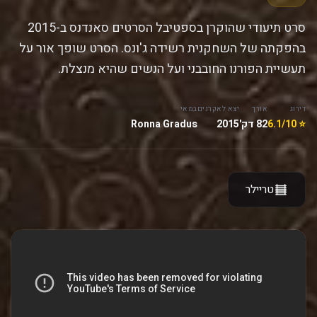
סרט תיעודי שהוקרן בספטיבל הסרטים סאנדנס ב-2015
בהפקתה של השחקנית רשידה ג'ונס. הסרט שופך אור על
תעשיית הפורנו החובבני ועל הנשים שהיא מנצלת.
דירוג
אורך
יצא לאקרנים
במאי
⭐ 6.1/10
82 דק'
2015
Ronna Gradus
טריילר