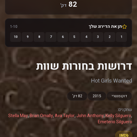
82
דק'
תן את הדירוג שלך
1-10
10
9
8
7
6
5
4
3
2
1
דרושות בחורות שוות‎
Hot Girls Wanted
דוקומנטרי
2015
82 דק'
שחקנים:
Stella May
,
Brian Omally
,
Ava Taylor
,
John Anthony
,
Kelly Silguero
,
Emeterio Silguero
IMDb