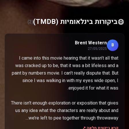
ביקורות בינלאומיות (TMDB)
(2)
Brent Western
B
27/05/2025
I came into this movie hearing that it wasn’t all that
was cracked up to be, that it was a bit lifeless and a
paint by numbers movie. I can’t really dispute that. But
since I was walking in with my eyes wide open, I
There isn’t enough exploration or exposition that gives
us any idea what the characters are really about and
we’re left to pee together through throwaway…
קרא ביקורת מלאה ↗