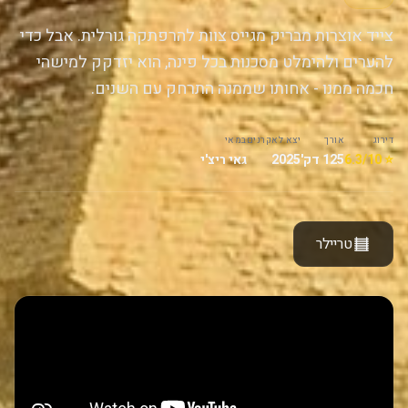
צייד אוצרות מבריק מגייס צוות להרפתקה גורלית. אבל כדי
להערים ולהימלט מסכנות בכל פינה, הוא יזדקק למישהי
חכמה ממנו - אחותו שממנה התרחק עם השנים.
דירוג
אורך
יצא לאקרנים
במאי
⭐ 6.3/10
125 דק'
2025
גאי ריצ'י
טריילר