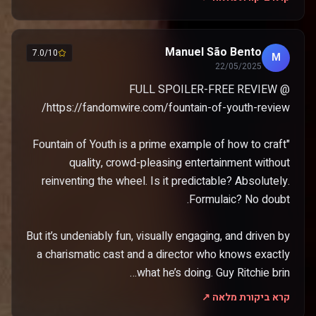
Manuel São Bento
7.0/10
M
22/05/2025
FULL SPOILER-FREE REVIEW @
"Fountain of Youth is a prime example of how to craft
quality, crowd-pleasing entertainment without
reinventing the wheel. Is it predictable? Absolutely.
But it’s undeniably fun, visually engaging, and driven by
a charismatic cast and a director who knows exactly
what he’s doing. Guy Ritchie brin…
קרא ביקורת מלאה ↗