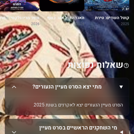
קוטל השדים: טירת
האגדה של אנג: כשף
סופר מריו גלקסי: הסרט
האינסוף
האוויר האחרון
2026
2026
2025
שאלות נפוצות
מתי יצא הסרט מעיין הנעורים?
הסרט מעיין הנעורים יצא לאקרנים בשנת 2025.
מי השחקנים הראשיים בסרט מעיין