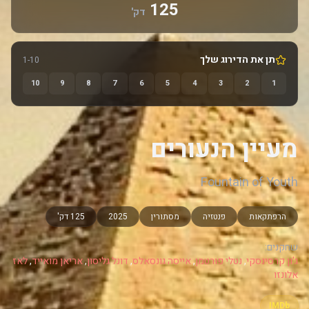
125
דק'
תן את הדירוג שלך
1-10
10
9
8
7
6
5
4
3
2
1
מעיין הנעורים
Fountain of Youth
הרפתקאות
פנטזיה
מסתורין
2025
125 דק'
שחקנים:
ג'ון קרסינסקי
,
נטלי פורטמן
,
אייסה גונסאלס
,
דונל גליסון
,
אריאן מואייד
,
לאז
אלונזו
IMDb