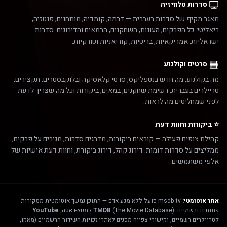
סדרות טלוויזיה
מאגר מקיף של סדרות בעברית — דרמה, קומדיה, מותחנים, פנטזיה,
ריאליטי. כל הפרקים, העונות, השחקנים, הבמאים והדירוגים. סדרות
ישראליות, אמריקאיות, בריטיות, קוריאניות וטורקיות.
סרטים וקולנוע
מה בקולנוע, מה חדש בנטפליקס, סרטי קלאסיקה ובלוקבסטרים. תקצירים,
טריילרים בעברית, רשימת שחקנים, במאים, ביקורות וכל מה שצריך לדעת
לפני שמחליטים מה לראות.
⭐ ביקורות וחוות דעת
קהילת צופים פעילה — קוראים ביקורות, מדרגים סדרות, מגיבים על פרקים,
ממליצים על סדרות דומות. דירוג קהל, דירוג ביקורת, וחוות דעת אישיות של
אלפי משתמשים.
אתר אוטומטי:
msdb.tv פועל ללא מגע אדם — התוכן נמשך אוטומטית ממקורות
פתוחים ורשמיים:
(The Movie Database) למטא-דאטה,
TMDB
YouTube
לטריילרים רשמיים, וקישורי צפייה מפנים לאתרי זכויות השידור הרשמיים (מאקו,