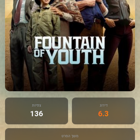
דירוג
צפיות
136
6.3
משך הסרט