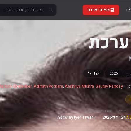
ים
צפייה ישירה
ערכת
स
ן
2026
124 דק'
:
Gaurav Pandey
,
Aashriya Mishra
,
Adinath Kothare
,
hutosh Gowariker
אורך
יצא לאקרנים
במאי
124 דק'
2026
Ashwiny Iyer Tiwari