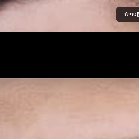
טריילר