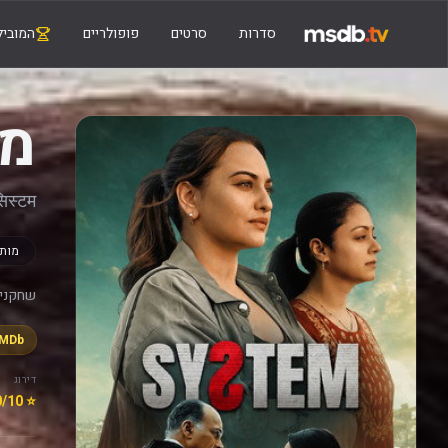
סדרות
סרטים
פופולריים
המוביל
מ
िस्टम
מותח
שחקנים
IMDb
דירוג
⭐ 7.0/10