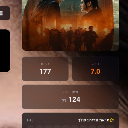
דירוג
צפיות
177
7.0
משך הסרט
124
דק'
תן את הדירוג שלך
1-10