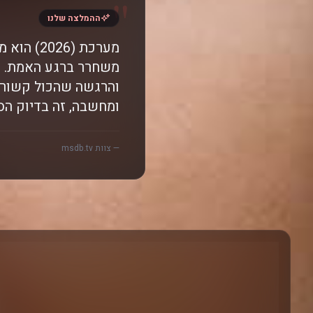
"
ההמלצה שלנו
מערכת (
משחרר ברגע האמת. מת
והרגשה שהכול קשור 
ומחשבה, זה בדיוק הס
— צוות msdb.tv