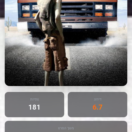
דירוג
צפיות
181
6.7
משך הסרט