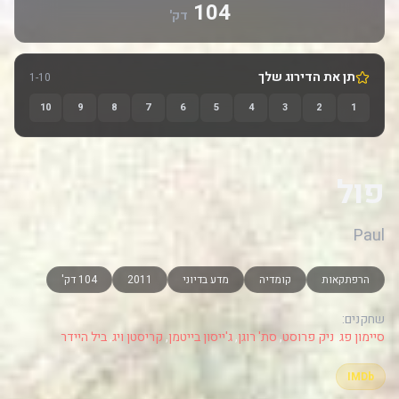
104
דק'
תן את הדירוג שלך
1-10
10
9
8
7
6
5
4
3
2
1
פול
Paul
הרפתקאות
קומדיה
מדע בדיוני
2011
104 דק'
שחקנים:
סיימון פג
,
ניק פרוסט
,
סת' רוגן
,
ג'ייסון בייטמן
,
קריסטן ויג
,
ביל היידר
IMDb