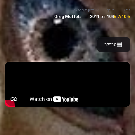
דירוג
אורך
יצא לאקרנים
במאי
⭐ 6.7/10
104 דק'
2011
Greg Mottola
טריילר