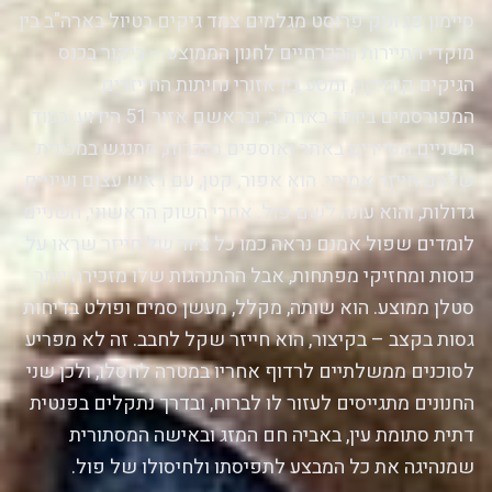
סיימון פג וניק פרוסט מגלמים צמד גיקים בטיול בארה"ב בין
מוקדי התיירות ההכרחיים לחנון הממוצע – ביקור בכנס
הגיקים קומיקון, ומסע בין אזורי נחיתות החייזרים
המפורסמים ביותר בארה"ב, ובראשם אזור 51 הידוע. בעוד
השניים מסיירים באתר ואוספים מזכרות, מתנגש במכונית
שלהם חייזר אמיתי. הוא אפור, קטן, עם ראש עצום ועיניים
גדולות, והוא עונה לשם פול. אחרי השוק הראשוני, השניים
לומדים שפול אמנם נראה כמו כל ציור של חייזר שראו על
כוסות ומחזיקי מפתחות, אבל ההתנהגות שלו מזכירה יותר
סטלן ממוצע. הוא שותה, מקלל, מעשן סמים ופולט בדיחות
גסות בקצב – בקיצור, הוא חייזר שקל לחבב. זה לא מפריע
לסוכנים ממשלתיים לרדוף אחריו במטרה לחסלו, ולכן שני
החנונים מתגייסים לעזור לו לברוח, ובדרך נתקלים בפנטית
דתית סתומת עין, באביה חם המזג ובאישה המסתורית
שמנהיגה את כל המבצע לתפיסתו ולחיסולו של פול.