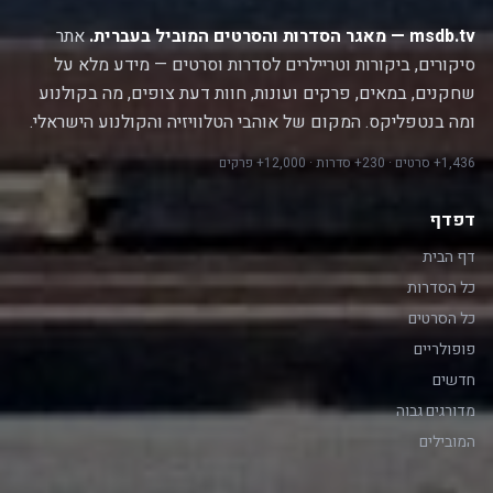
msdb.tv — מאגר הסדרות והסרטים המוביל בעברית.
אתר
סיקורים, ביקורות וטריילרים לסדרות וסרטים — מידע מלא על
שחקנים, במאים, פרקים ועונות, חוות דעת צופים, מה בקולנוע
ומה בנטפליקס. המקום של אוהבי הטלוויזיה והקולנוע הישראלי.
1,436+ סרטים · 230+ סדרות · 12,000+ פרקים
דפדף
דף הבית
כל הסדרות
כל הסרטים
פופולריים
חדשים
מדורגים גבוה
המובילים