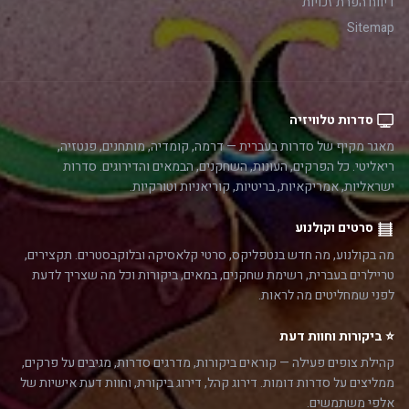
דיווח הפרת זכויות
Sitemap
סדרות טלוויזיה
מאגר מקיף של סדרות בעברית — דרמה, קומדיה, מותחנים, פנטזיה,
ריאליטי. כל הפרקים, העונות, השחקנים, הבמאים והדירוגים. סדרות
ישראליות, אמריקאיות, בריטיות, קוריאניות וטורקיות.
סרטים וקולנוע
מה בקולנוע, מה חדש בנטפליקס, סרטי קלאסיקה ובלוקבסטרים. תקצירים,
טריילרים בעברית, רשימת שחקנים, במאים, ביקורות וכל מה שצריך לדעת
לפני שמחליטים מה לראות.
⭐ ביקורות וחוות דעת
קהילת צופים פעילה — קוראים ביקורות, מדרגים סדרות, מגיבים על פרקים,
ממליצים על סדרות דומות. דירוג קהל, דירוג ביקורת, וחוות דעת אישיות של
אלפי משתמשים.