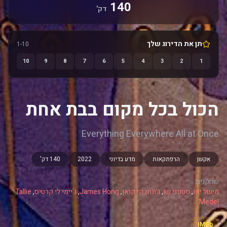
140
דק'
תן את הדירוג שלך
1-10
10
9
8
7
6
5
4
3
2
1
הכול בכל מקום בבת אחת
Everything Everywhere All at Once
אקשן
הרפתקאות
מדע בדיוני
2022
140 דק'
שחקנים:
מישל יאו
,
סטפני שו
,
ג'ונתן קי קואן
,
James Hong
,
ג'יימי לי קרטיס
,
Tallie
Medel
IMDb