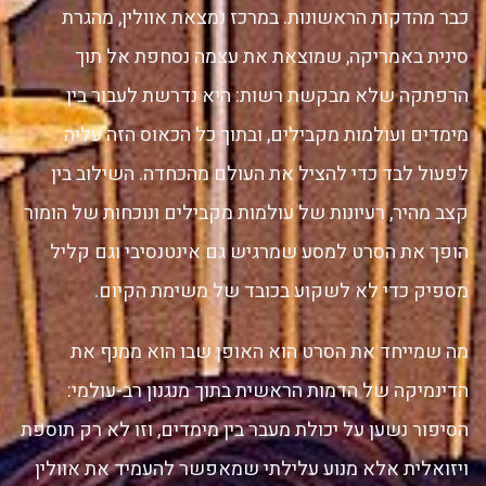
כבר מהדקות הראשונות. במרכז נמצאת אוולין, מהגרת
סינית באמריקה, שמוצאת את עצמה נסחפת אל תוך
הרפתקה שלא מבקשת רשות: היא נדרשת לעבור בין
מימדים ועולמות מקבילים, ובתוך כל הכאוס הזה עליה
לפעול לבד כדי להציל את העולם מהכחדה. השילוב בין
קצב מהיר, רעיונות של עולמות מקבילים ונוכחות של הומור
הופך את הסרט למסע שמרגיש גם אינטנסיבי וגם קליל
מספיק כדי לא לשקוע בכובד של משימת הקיום.
מה שמייחד את הסרט הוא האופן שבו הוא ממנף את
הדינמיקה של הדמות הראשית בתוך מנגנון רב-עולמי:
הסיפור נשען על יכולת מעבר בין מימדים, וזו לא רק תוספת
ויזואלית אלא מנוע עלילתי שמאפשר להעמיד את אוולין