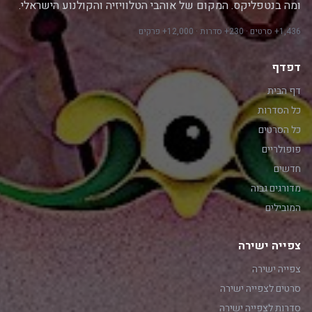
ומה בנטפליקס. המקום של אוהבי הטלוויזיה והקולנוע הישראלי.
1,436+ סרטים · 230+ סדרות · 12,000+ פרקים
דפדף
דף הבית
כל הסדרות
כל הסרטים
פופולריים
חדשים
מדורגים גבוה
המובילים
צפייה ישירה
צפייה ישירה
סרטים לצפייה ישירה
סדרות לצפייה ישירה