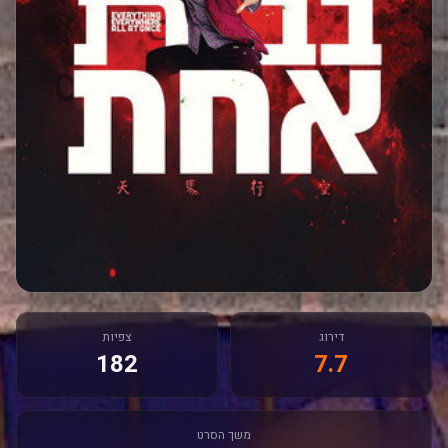
דירוג
צפיות
182
7.7
משך הסרט