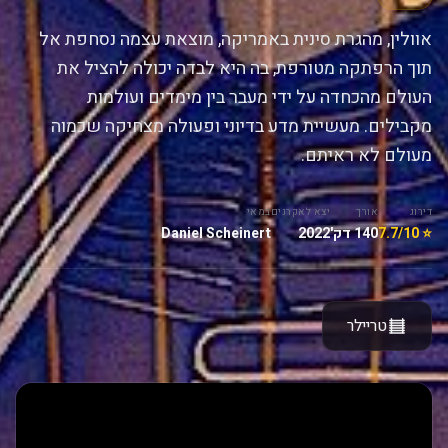
אוולין, מהגרת סינית באמריקה, מוצאת עצמה נסחפת אל
תוך הרפתקה מטורפת, בה היא לבדה יכולה להציל את
העולם מהכחדה על ידי מעבר בין מימדים ועולמות
מקבילים. מעשיית מדע בדיוני ופעולה מצחיקה שכמוה
מעולם לא ראיתם.
דירוג
אורך
יצא לאקרנים
במאי
⭐ 7.7/10
140 דק'
2022
Daniel Scheinert
טריילר