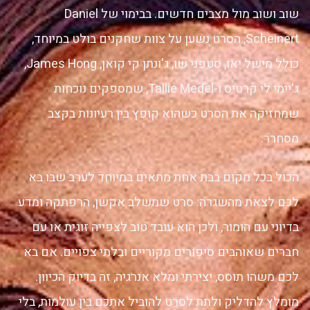
שוב ושוב מול מצבים חדשים. בבימוי של Daniel
Scheinert, הסרט נשען על צוות שחקנים בולט במיוחד,
כולל מישל יאו, סטפני שו, ג'ונתן קי קואן, James Hong,
ג'יימי לי קרטיס ו-Tallie Medel, שמספקים נוכחות
שמחזיקה את הסרט כשהוא קופץ בין רעיונות בקצב
מסחרר.
הכול בכל מקום בבת אחת מתאים במיוחד לערב שבו בא
לכם לצאת מהשגרה: סרט שמשלב אקשן, הרפתקה ומדע
בדיוני עם הומור, ולכן הוא עובד טוב לצפייה זוגית או עם
חברים שאוהבים סיפורים מקוריים ובלתי צפויים. אם בא
לכם משהו תוסס, יצירתי ומלא אנרגיה, זה בדיוק הכיוון.
מומלץ להדליק ולתת לסרט להוביל אתכם בין עולמות, בלי