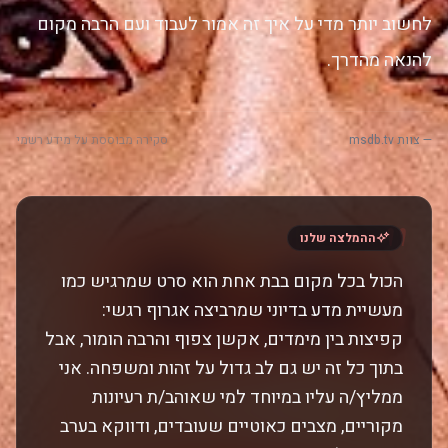
לחשוב יותר מדי על איך זה אמור לעבוד ועם הרבה מקום
להנאה מהדרך.
— צוות msdb.tv
סקירה מבוססת על מידע רשמי
"
ההמלצה שלנו
הכול בכל מקום בבת אחת הוא סרט שמרגיש כמו
מעשיית מדע בדיוני שמרביצה אגרוף רגשי:
קפיצות בין מימדים, אקשן צפוף והרבה הומור, אבל
בתוך כל זה יש גם לב גדול על זהות ומשפחה. אני
ממליץ/ה עליו במיוחד למי שאוהב/ת רעיונות
מקוריים, מצבים כאוטיים שעובדים, ודווקא בערב