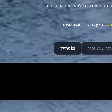
ות מפתיעות בכדי לתעד את המתרחש.
אורך
יצא לאקרנים
במאי
109 דק'
2012
David Ayer
ה VOD נסגר
טריילר