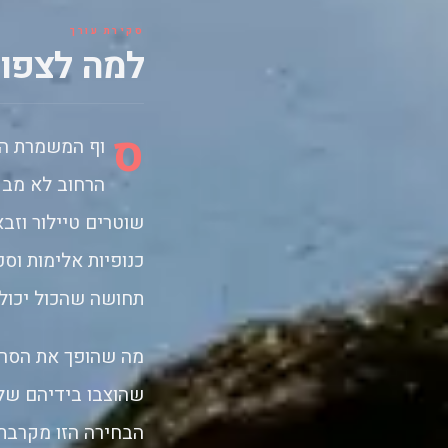
סקירת עורך
למה לצפו
ס
וף המשמרת הו
הרחוב לא מבק
שוטרים טיילור וזב
כנופיות אלימות וס
תחושה שהכול יכול 
מה שהופך את הסרט 
שהוצבו בידיהם של 
הבחירה הזו מקרבת