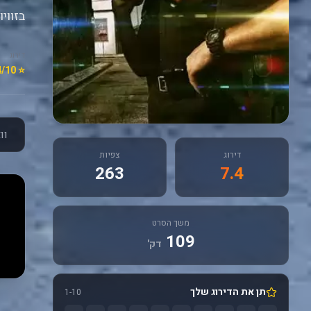
בזווי
דירוג
⭐ 7.4/10
וואל
דירוג
צפיות
263
7.4
משך הסרט
109
דק'
תן את הדירוג שלך
1-10