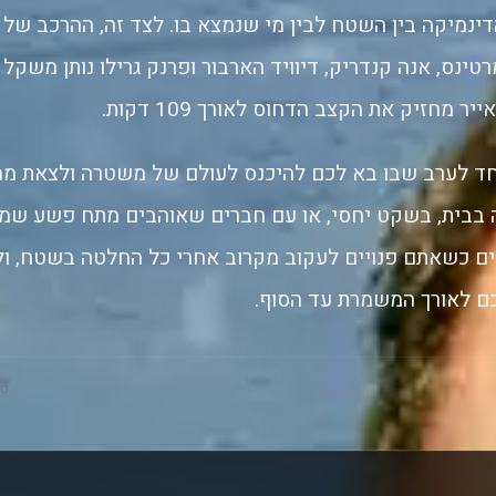
נמיקה בין השטח לבין מי שנמצא בו. לצד זה, ההרכב של ג’י
רטינס, אנה קנדריק, דיוויד הארבור ופרנק גרילו נותן משקל 
יר מחזיק את הקצב הדחוס לאורך 109 דקות.
ד לערב שבו בא לכם להיכנס לעולם של משטרה ולצאת ממ
 בבית, בשקט יחסי, או עם חברים שאוהבים מתח פשע שמרג
ם כשאתם פנויים לעקוב מקרוב אחרי כל החלטה בשטח, ולת
כם לאורך המשמרת עד הסוף.
סק