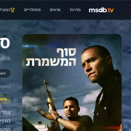
סדרות
סרטים
פופולריים
המוביל
סו
Watch
פשע
שחקנים
IMDb
צמד ש
כנופי
המשטר