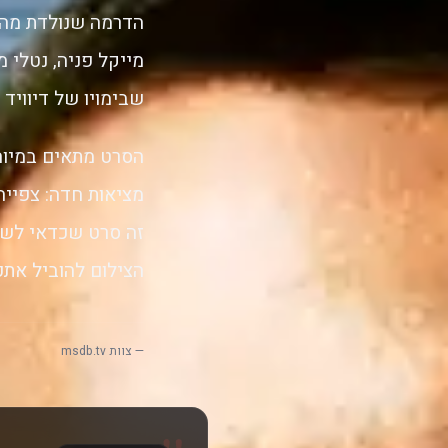
הדרמה שנולדת מהדי
מייקל פניה, נטלי מ
שבימויו של דיוויד אי
הסרט מתאים במיוח
מציאות חדה: צפייה
זה סרט שכדאי לשי
הצילום להוביל את
— צוות msdb.tv