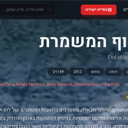
ים
צפייה ישירה
ף המשמרת
End of 
דרמה
מותחן
2012
109 דק'
:
Frank Grillo
,
David Harbour
,
Anna Kendrick
,
Natalie Martinez
,
ael Peña
וטרים, טיילור וזבארה, מפטרלים ברחובות המסוכנים של לוס אנ
ות אלימות וסכנות יומיומיות. בניסיון להתחקות באופן המדויק בי
תיים, הסרט מצולם ממצלמות דיגיטליות אשר הוצבו בידיהם ש