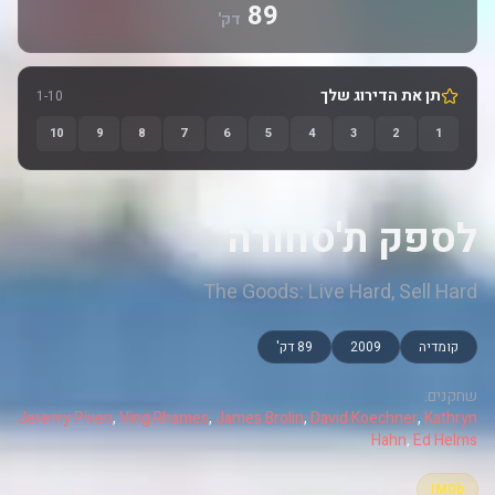
89
דק'
תן את הדירוג שלך
1-10
10
9
8
7
6
5
4
3
2
1
לספק ת'סחורה
The Goods: Live Hard, Sell Hard
קומדיה
2009
89 דק'
שחקנים:
Jeremy Piven
,
Ving Rhames
,
James Brolin
,
David Koechner
,
Kathryn
Hahn
,
Ed Helms
IMDb