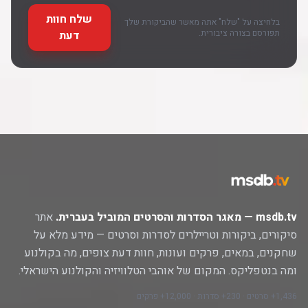
שלח חוות
בלחיצה על "שלח" אתה מאשר שהביקורת שלך
תפורסם בצורה ציבורית.
דעת
msdb.tv — מאגר הסדרות והסרטים המוביל בעברית.
אתר
סיקורים, ביקורות וטריילרים לסדרות וסרטים — מידע מלא על
שחקנים, במאים, פרקים ועונות, חוות דעת צופים, מה בקולנוע
ומה בנטפליקס. המקום של אוהבי הטלוויזיה והקולנוע הישראלי.
1,436+ סרטים · 230+ סדרות · 12,000+ פרקים