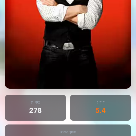
דירוג
צפיות
278
5.4
משך הסרט