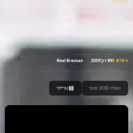
קומדיה חדשה בכיכובו של ג'רמי פיבן ("הפמליה"). דון ורדי
יכול להיות כל מי שתרצו שהוא יהיה. הוא וחבריו "העסקנים"
נקראים לעיירה קטנה בארה"ב בכדי לסייע למגרש מכוניות
כושל להינצל מפשיטת רגל.
דירוג
אורך
יצא לאקרנים
במאי
⭐ 5.4/10
89 דק'
2009
Neal Brennan
וואלה VOD נסגר
טריילר