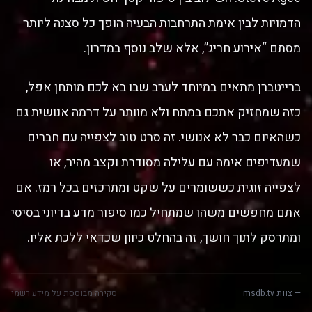
הדמויות לבין אימת התרחבות הבעיה הופך כל סצנה ליותר
מסתם “אירוע חריג”, אלא שלב נוסף במדרון.
ברייטברן מתאים במיוחד לערב שבו בא לכם מותחן אפל,
כזה שמחזיק אתכם במתח ולא מוותר על דרמה אנושית גם
כשהאיום כבר לא אנושי. זה סרט טוב לצפייה עם חברים
שמעדיפים אימה עם עלילה מסודרת וקצב מהיר, או
לצפייה זוגית כששומרים על שקט ומתרכזים בכל רמז. אם
אתם מחפשים משהו שמתחיל כמו סיפור מדע בדיוני בסיסי
ומתרסק לתוך חושך, זה בהחלט כיוון שכדאי ללכת אליו.
— צוות msdb.tv
סקירה מבוססת על מידע רשמי