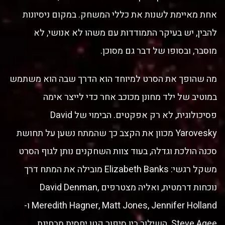
אחת מאיימת לשנות את כללי המשחק. במקום ניסיונות
להבין, יש בעיקר התמודדות עם משהו לא אנושי, לא
מוסבר, ובסופו של דבר גם מסוכן.
מה שהופך את הסרט למיוחד הוא הדרך שבה הוא משתמש
במוטיב של ילד מחונן מכוכב אחר כדי לייצר אימה
פסיכולוגית, לא רק אפקטים. הבימוי של David
Yarovesky מכוון את הקצב כך שהמתח נשען על תחושת
סכנה הולכת וגדלה, בעוד צוות השחקנים נותן לגוף הסרט
משקל רגשי: Elizabeth Banks מובילה את המתח דרך
נוכחות דרמטית, ואליה מצטרפים David Denman,
Meredith Hagner, Matt Jones, Jennifer Holland ו-
Steve Agee. השילוב בין סיפור קטן יחסית מבחינת