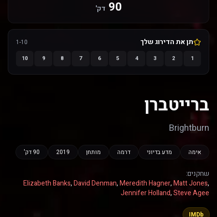
90
דק'
תן את הדירוג שלך
1-10
10
9
8
7
6
5
4
3
2
1
ברייטברן
Brightburn
אימה
מדע בדיוני
דרמה
מותחן
2019
90 דק'
שחקנים:
Elizabeth Banks
,
David Denman
,
Meredith Hagner
,
Matt Jones
,
Jennifer Holland
,
Steve Agee
IMDb