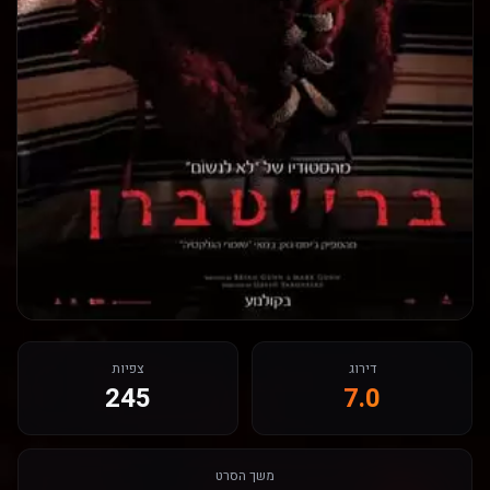
דירוג
צפיות
245
7.0
משך הסרט