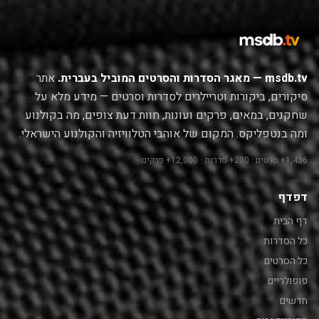
msdb.tv — מאגר הסדרות והסרטים המוביל בעברית.
אתר
סיקורים, ביקורות וטריילרים לסדרות וסרטים — מידע מלא על
שחקנים, במאים, פרקים ועונות, חוות דעת צופים, מה בקולנוע
ומה בנטפליקס. המקום של אוהבי הטלוויזיה והקולנוע הישראלי.
1,436+ סרטים · 230+ סדרות · 12,000+ פרקים
דפדף
דף הבית
כל הסדרות
כל הסרטים
פופולריים
חדשים