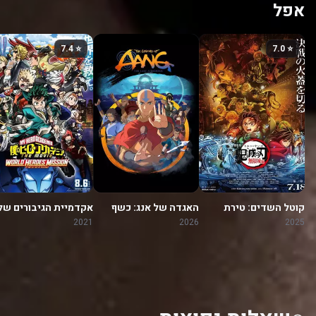
אפל
⭐ 7.4
⭐ 7.0
קוטל השדים: טירת
האגדה של אנג: כשף
אקדמיית הגיבורים של
האינסוף
האוויר האחרון
3: משימה לגיבורי העולם
2021
2026
2025