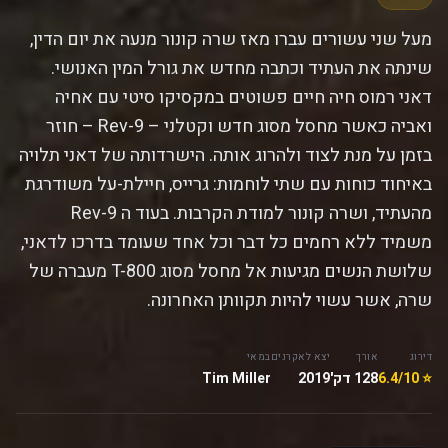
מעל שני עשורים עברו מאז שרה קונור מנעה את יום הדין,
שינתה את העתיד וכתבה מחדש את גורל המין האנושי.
דאני רמוס חיה חיים פשוטים במקסיקו סיטי עם אחיה
ואביה כאשר מחסל מסוג חדש וקטלני – Rev-9 – חוזר
בזמן על מנת לצוד ולהרוג אותה. הישרדותה של דאני תלויה
באיחוד כוחות עם שתי לוחמות: גרייס, חיילת-על משודרגת
מהעתיד, ושרה קונור למודת הקרבות. בעוד ה Rev-9
משמיד ללא רחמים כל דבר וכל אחד שעומד בדרכו לדאני,
שלושת הנשים מגיעות אל מחסל מסוג T-800 מעברה של
שרה, אשר עשוי להיות תקוותן האחרונה.
דירוג
אורך
יצא לאקרנים
במאי
⭐ 6.4/10
128 דק'
2019
Tim Miller