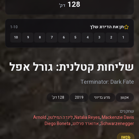
128
דק'
תן את הדירוג שלך
1-10
10
9
8
7
6
5
4
3
2
1
שליחות קטלנית: גורל אפל
Terminator: Dark Fate
אקשן
מדע בדיוני
2019
128 דק'
שחקנים:
Mackenzie Davis
,
Natalia Reyes
,
לינדה המילטון
,
Arnold
Schwarzenegger
,
אדוארד פרלונג
,
Diego Boneta
IMDb