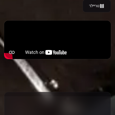
טריילר