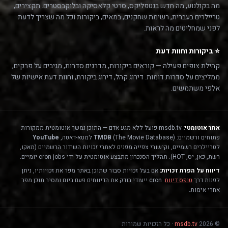
מה בקולנוע, מה חדש בנטפליקס, סרטי קלאסיקה ובלוקבסטרים. תקצירים,
טריילרים בעברית, רשימת שחקנים, במאים, ביקורות וכל מה שצריך לדעת
לפני שמחליטים מה לראות.
⭐ ביקורות וחוות דעת
קהילת צופים פעילה — קוראים ביקורות, מדרגים סדרות, מגיבים על פרקים,
ממליצים על סדרות דומות. דירוג קהל, דירוג ביקורת, וחוות דעת אישיות של
אלפי משתמשים.
אתר אוטומטי:
msdb.tv פועל ללא מגע אדם — התוכן נמשך אוטומטית ממקורות
פתוחים ורשמיים:
(The Movie Database) למטא-דאטה,
TMDB
YouTube
לטריילרים רשמיים, וקישורי צפייה מפנים לאתרי זכויות השידור הרשמיים (מאקו,
רשת, כאן, יס, HOT). תהליך הסנכרון מתבצע אוטומטית על ידי cron jobs יומיים.
דיווח על הפרת זכויות:
אם בעל זכויות סבור שתוכן באתר מפר את זכויותיו, ניתן
לפנות דרך
טופס דיווח
. cron ייעודי בודק את הדיווחים פעם ביום ומסיר תוכן מפר
אחרי אימות.
© 2026
msdb.tv
· כל הזכויות שמורות