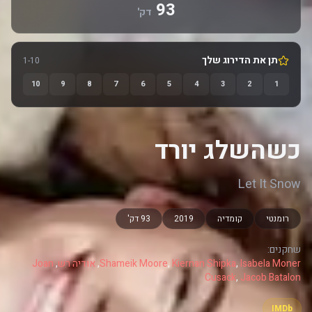
93
דק'
תן את הדירוג שלך
1-10
10
9
8
7
6
5
4
3
2
1
כשהשלג יורד
Let It Snow
רומנטי
קומדיה
2019
93 דק'
שחקנים:
Isabela Moner
,
Kiernan Shipka
,
Shameik Moore
,
אודיה רש
,
Joan
Cusack
,
Jacob Batalon
IMDb