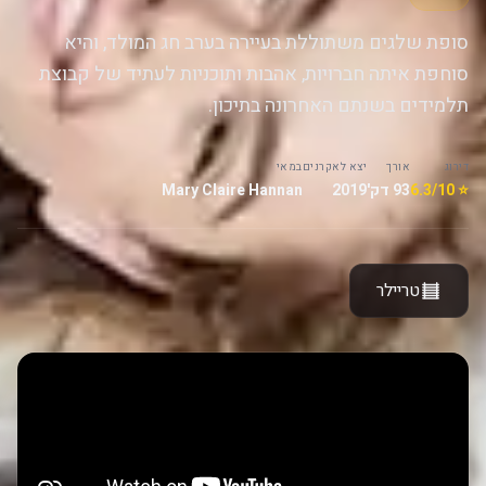
סופת שלגים משתוללת בעיירה בערב חג המולד, והיא
סוחפת איתה חברויות, אהבות ותוכניות לעתיד של קבוצת
תלמידים בשנתם האחרונה בתיכון.
דירוג
אורך
יצא לאקרנים
במאי
⭐ 6.3/10
93 דק'
2019
Mary Claire Hannan
טריילר