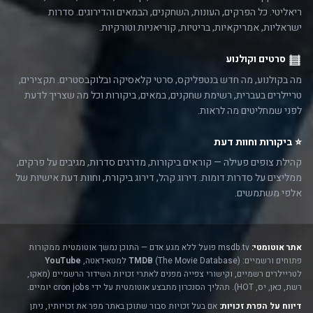
ריאליטי. כל הפרקים, העונות, השחקנים, הבמאים והדירוגים. סדרות
ישראליות, אמריקאיות, בריטיות, קוריאניות וטורקיות.
סרטים וקולנוע
מה בקולנוע, מה חדש בנטפליקס, סרטי קלאסיקה ובלוקבסטרים. תקצירים,
טריילרים בעברית, רשימת שחקנים, במאים, ביקורות וכל מה שצריך לדעת
לפני שמחליטים מה לראות.
⭐ ביקורות וחוות דעת
קהילת צופים פעילה — קוראים ביקורות, מדרגים סדרות, מגיבים על פרקים,
ממליצים על סדרות דומות. דירוג קהל, דירוג ביקורת, וחוות דעת אישיות של
אלפי משתמשים.
אתר אוטומטי:
msdb.tv פועל ללא מגע אדם — התוכן נמשך אוטומטית ממקורות
פתוחים ורשמיים:
(The Movie Database) למטא-דאטה,
TMDB
YouTube
לטריילרים רשמיים, וקישורי צפייה מפנים לאתרי זכויות השידור הרשמיים (מאקו,
רשת, כאן, יס, HOT). תהליך הסנכרון מתבצע אוטומטית על ידי cron jobs יומיים.
דיווח על הפרת זכויות:
אם בעל זכויות סבור שתוכן באתר מפר את זכויותיו, ניתן