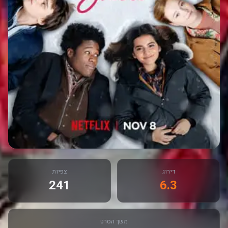
דירוג
צפיות
241
6.3
משך הסרט