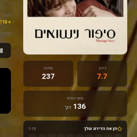
דירוג
⭐ 7.7/10
דירוג
צפיות
237
7.7
משך הסרט
136
דק'
תן את הדירוג שלך
1-10