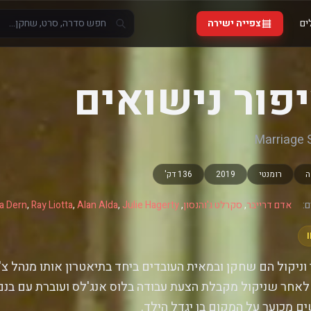
ים
צפייה ישירה
פור נישואים
Marriage 
ה
רומנטי
2019
136 דק'
:
אדם דרייבר
,
סקרלט ג'והנסון
,
Julie Hagerty
,
Alan Alda
,
Ray Liotta
,
a Dern
 וניקול הם שחקן ובמאית העובדים ביחד בתיאטרון אותו מנהל צ'רל
 לאחר שניקול מקבלת הצעת עבודה בלוס אנג'לס ועוברת עם בנ
ים מכוער על המקום בו יגדל הילד.