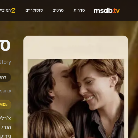
סדרות
סרטים
פופולריים
המוביל
סי
Story
דרמ
שחקנים
IMDb
צ'רלי
הנרי.
גירוש