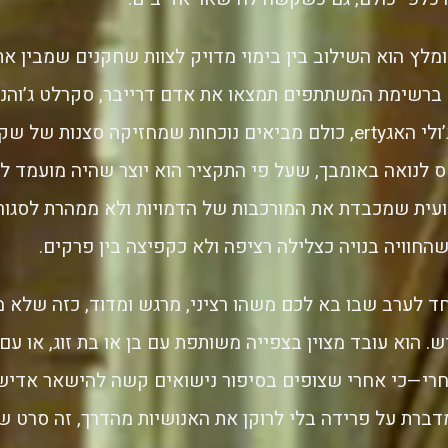
מלץ הוא השילוב בין בימוי מדויק לצוות שחקנים שמבין 
ברשימת המשתתפים תמצאו את אדם דרייבר, סקרלט ג’והנסון,
ליוטה, אלן אלדה וג’ולי האגerty, כולם מביאים נוכחות שמחזיקה סצנו
חס לנואה באומבך, שעל פי התקציר הוא יוצר שהיה מועמד 
ית שמכבדת את המורכבות של הדמויות ולא ממהרת לסגור פ
ד לערב שבו בא לכם משהו רציני, מרגש ומדוד, כזה שלא 
 הוא עובד מצוין בצפייה משותפת עם בן או בת זוג, או עם
רי—כי אחרי שצופים בסיפור נישואים קשה להישאר אדיש
רת על פרידה בלי לרוקן את האנושיות מהדרך, זה סרט ש