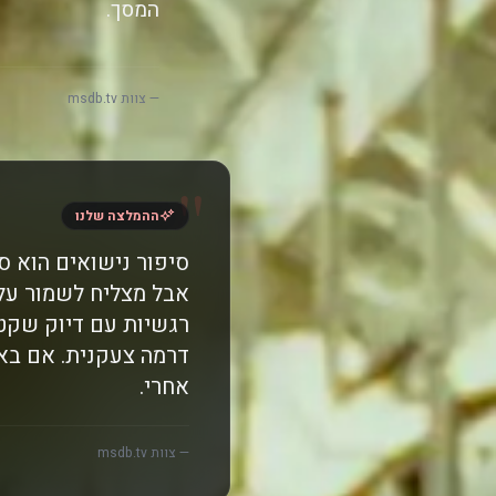
המסך.
— צוות msdb.tv
"
ההמלצה שלנו
סיפור נישואים הוא 
אבל מצליח לשמור על
רגשיות עם דיוק שקט
דרמה צעקנית. אם בא 
אחרי.
— צוות msdb.tv