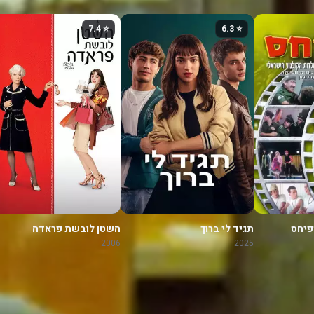
⭐ 7.4
⭐ 6.3
תגיד לי ברוך
השטן לובשת פראדה
2006
2025