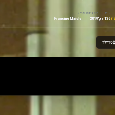
אורך
יצא לאקרנים
במאי
136 דק'
2019
Francine Maisler
טריילר