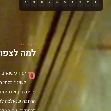
10
9
8
7
6
5
4
3
2
1
סקירת עורך
למה לצפות
ס
יפור נישואים
לשינוי בלתי ה
עדינה בין אינטימי
הרחבה שנאלצת להמ
להתגלגל, עם חמלה