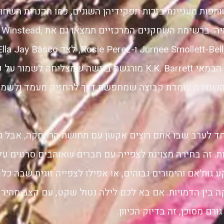
ותפות מעניינת בזכות תפקידיהן השונים, כמו הקנרית השחור
והבלשית רנה מונטויה. ברשימת השחקנ
קסנדרה. גם בחירת הבמאי K.K. Barrett מורגשת בגישה שמצליחה 
שחורה עומדת קבוצה שמחפשת דרך להחזיק מעמד ולשמור
ד לערב שבו אתם רוצים אקשן עם תחושת הרפתקה, אבל ג
ת. זה בחירה מצוינת לצפייה עם חברים שאוהבים סרטים על 
 גות'אם והימורים גבוהים, או אפילו לצפייה זוגית שבה כל 
בין הדמויות. אם בא לכם לילה נטול שקט, עם קצב מהיר 
רם מסוכן, זה בדיוק הכיוון.