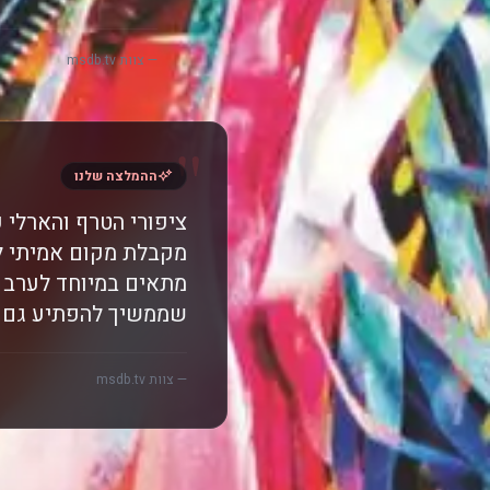
— צוות msdb.tv
"
ההמלצה שלנו
ציפורי הטרף והארלי 
מקבלת מקום אמיתי ל
מתאים במיוחד לערב ש
שממשיך להפתיע גם א
— צוות msdb.tv