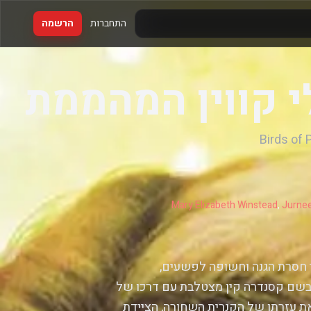
התחברות
הרשמה
י קווין המהממת
Birds of 
Mary Elizabeth Winstead
,
Jurnee
י חסרת הגנה וחשופה לפשעים,
ה בשם קסנדרה קין מצטלבת עם דרכו של
את עזרתן של הקנרית השחורה, הציידת