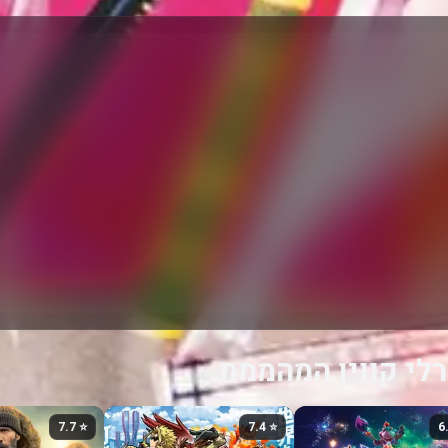
רלי קווין המהממת
⭐ 7.7
⭐ 7.4