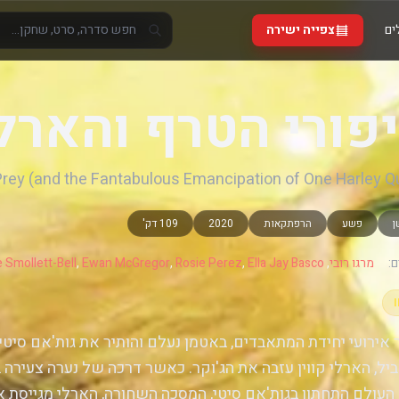
ים
צפייה ישירה
פורי הטרף והארל
Prey (and the Fantabulous Emancipation of One Harley Q
ן
פשע
הרפתקאות
2020
109 דק'
:
מרגו רובי
,
Ella Jay Basco
,
Rosie Perez
,
Ewan McGregor
,
 Smollett-Bell
אירועי יחידת המתאבדים, באטמן נעלם והותיר את גות'אם סיט
יל, הארלי קווין עזבה את הג'וקר. כאשר דרכה של נערה צעיר
העולם התחתון בגות'אם סיטי, המסכה השחורה, הארלי מגייסת 