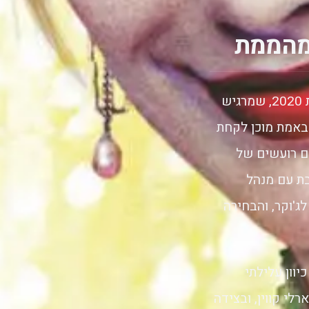
המהממת
יפורי הטרף והארלי קווין המהממת הוא סרט אקשן-פשע-הרפתקאות משנת 2020, שמרגיש
באמת מוכן לקחת
ים רועשים של
ת עם מנהל
ג'וקר, והבחירה
וון עלילתי
לי קווין, ובצידה