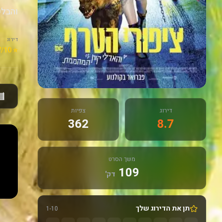
והבלש
דירוג
⭐ 8.7/10
דירוג
צפיות
362
8.7
משך הסרט
109
דק'
תן את הדירוג שלך
1-10