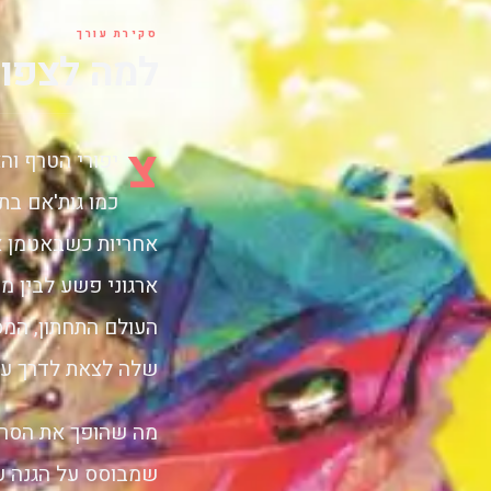
סקירת עורך
למה לצפות
צ
כמו גות'אם בת
אחריות כשבאטמן אי
ארגוני פשע לבין 
העולם התחתון, המס
שלה לצאת לדרך עצ
מה שהופך את הסרט 
שמבוסס על הגנה על