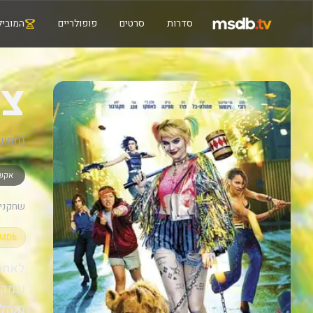
סדרות
סרטים
פופולריים
המוביל
צי
uinn)
אקש
שחקנים
IMDb
לאחר 
ובמקב
מנהל 