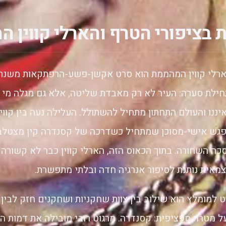
 בציפורי הטרף והארלי קווין 
חילת סערה: העיר לא רק מאבדת שליטה, אלא גם מגלה מי 
ננו והעולם התחתון מתחיל להשתולל. העלילה נעה בין קוו
מפגש אישי-מסוכן שמתחיל כשדרכה של קסנדרה קין מצטלב
כה השחורה. בתוך הכאוס הזה, הארלי קווין כבר לא קשורה ל
מאית נותנת לסיפור אנרגיה חדה ובלתי מתפשרת.
למומלץ הוא שילוב בין צוות שחקניות ושחקנים חזק לבין כי
 מטרה ספציפית: קסנדרה. מרגוט רובי מובילה את דמות האר