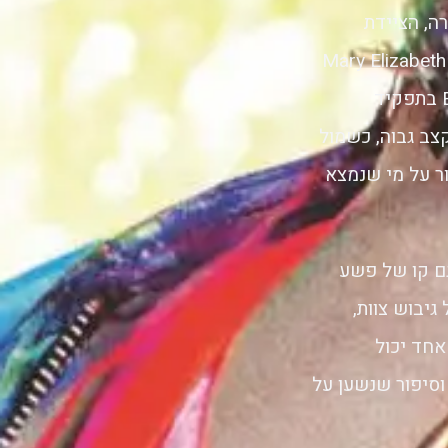
ה, הציידת
ים המרכזיים תמצאו גם את Mary Elizabeth Winstead,
Jurnee Smollett-Bell, Ewan McGregor ו-Rosie Perez, לצד Ella Jay Basco בתפקיד
לשמור על קצב גבוה, כשמול
 על מי שנמצא
ם קו של פשע
גיבוש צוות,
אחד יכול
וסיפור שנשען על