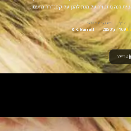
ית רנה מונטויה על מנת להגן על קסנדרה מזעמו.
אורך
יצא לאקרנים
במאי
109 דק'
2020
K.K. Barrett
טריילר