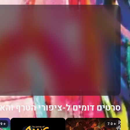
סרטים דומים ל-ציפורי הטרף והא
⭐ 6.9
⭐ 7.0