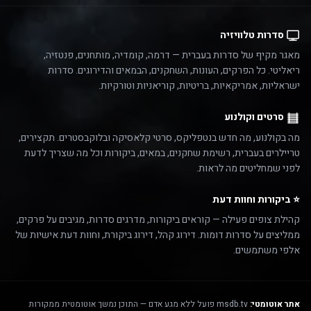
סדרות טלוויזיה
מאגר מקיף של סדרות בעברית — דרמה, קומדיה, מותחנים, פנטזיה,
ריאליטי. כל הפרקים, העונות, השחקנים, הבמאים והדירוגים. סדרות
ישראליות, אמריקאיות, בריטיות, קוריאניות וטורקיות.
סרטים וקולנוע
מה בקולנוע, מה חדש בנטפליקס, סרטי קלאסיקה ובלוקבסטרים. תקצירים,
טריילרים בעברית, רשימת שחקנים, במאים, ביקורות וכל מה שצריך לדעת
לפני שמחליטים מה לראות.
⭐ ביקורות וחוות דעת
קהילת צופים פעילה — קוראים ביקורות, מדרגים סדרות, מגיבים על פרקים,
ממליצים על סדרות דומות. דירוג קהל, דירוג ביקורת, וחוות דעת אישיות של
אלפי משתמשים.
אתר אוטומטי:
msdb.tv פועל ללא מגע אדם — התוכן נמשך אוטומטית ממקורות