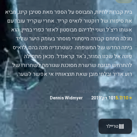
בית קברות לחיות, המבוסס על הספר מאת סטיבן קינג, מביא
את סיפורו של דוקטור לואיס קריד. אחרי שקריד עובר עם
אשתו ריצ'ל ושני ילדיהם מבוסטון לאזור כפרי במיין, הוא
מגלה מתחם קבורה מיסתורי מוסתר בעומק היער שליד
ביתה החדש של המשפחה. כשטרגדיה מכה בהם, לואיס
פונה אל שכנו המוזר, ג'אד קראנדל. מכאן מתחילה
להתרחש תגובת שרשרת מסוכנת שגורמת לשחרורו של
רוע אדיר ובלתי מובן שאת תוצאותיו אי אפשר לשער.
דירוג
אורך
יצא לאקרנים
במאי
⭐ 5.7/10
101 דק'
2019
Dennis Widmyer
טריילר