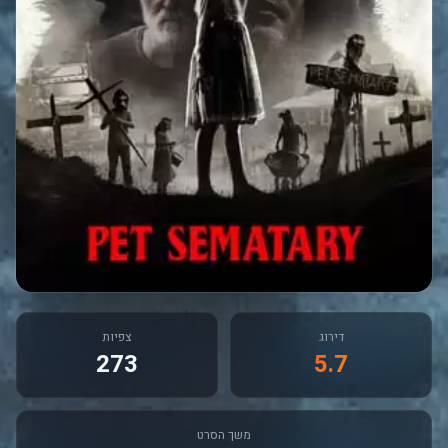
דירוג
צפיות
273
5.7
משך הסרט