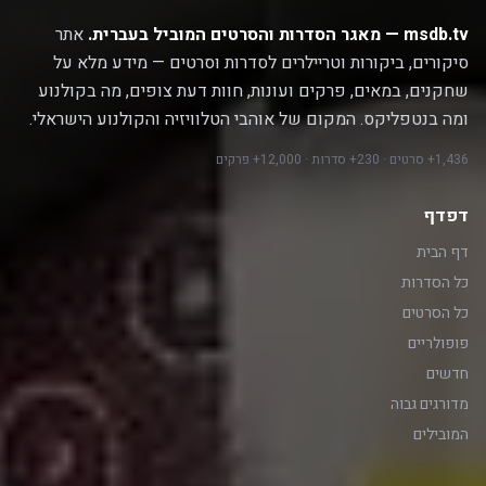
msdb.tv — מאגר הסדרות והסרטים המוביל בעברית.
אתר
סיקורים, ביקורות וטריילרים לסדרות וסרטים — מידע מלא על
שחקנים, במאים, פרקים ועונות, חוות דעת צופים, מה בקולנוע
ומה בנטפליקס. המקום של אוהבי הטלוויזיה והקולנוע הישראלי.
1,436+ סרטים · 230+ סדרות · 12,000+ פרקים
דפדף
דף הבית
כל הסדרות
כל הסרטים
פופולריים
חדשים
מדורגים גבוה
המובילים