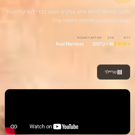
מלצר מתיימר להיות איש עסקים חשוב בכדי להגיע למעמד
הגבוה באמצעות חלומות היזמות שלו.
דירוג
אורך
יצא לאקרנים
במאי
⭐ 8.0/10
86 דק'
2021
Raúl Martínez
טריילר