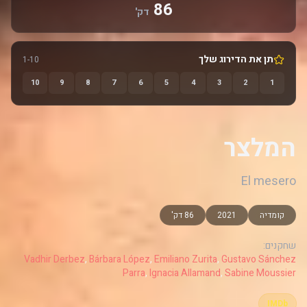
86
דק'
תן את הדירוג שלך
1-10
10
9
8
7
6
5
4
3
2
1
המלצר
El mesero
קומדיה
2021
86 דק'
שחקנים:
Vadhir Derbez
,
Bárbara López
,
Emiliano Zurita
,
Gustavo Sánchez
Parra
,
Ignacia Allamand
,
Sabine Moussier
IMDb