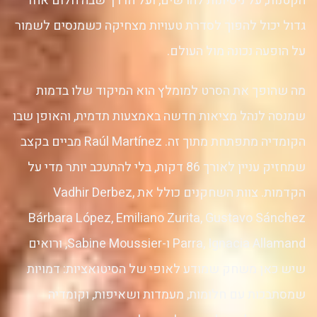
הקטנות, על ניסיונות להרשים, ועל הדרך שבה חלום אחד
גדול יכול להפוך לסדרת טעויות מצחיקה כשמנסים לשמור
על הופעה נכונה מול העולם.
מה שהופך את הסרט למומלץ הוא המיקוד שלו בדמות
שמנסה לנהל מציאות חדשה באמצעות תדמית, והאופן שבו
הקומדיה מתפתחת מתוך זה. Raúl Martínez מביים בקצב
שמחזיק עניין לאורך 86 דקות, בלי להתעכב יותר מדי על
הקדמות. צוות השחקנים כולל את Vadhir Derbez,
Bárbara López, Emiliano Zurita, Gustavo Sánchez
Parra, Ignacia Allamand ו-Sabine Moussier, ורואים
שיש כאן משחק שמודע לאופי של הסיטואציות: דמויות
שמסתבכות עם חלומות, מעמדות ושאיפות, וקומדיה