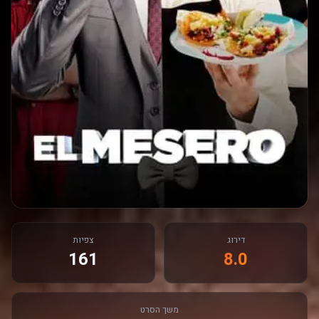
דירוג
צפיות
161
8.0
משך הסרט