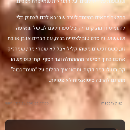
שנשענת על דיאלוגים ועל התנהלות שמייצרת מצבים.
המלצר מתאים במיוחד לערב שבו בא לכם לצחוק בלי
להעמיס דרמה, קומדיה של טעויות עם לב של שאיפה
ושעשוע. זה סרט טוב לצפייה בבית, עם חברים או בן או בת
זוג, כשמחפשים משהו קליל אבל לא שטחי מדי, שמחזיק
אתכם בתוך הסיפור מההתחלה ועד הסוף. קחו כוס משהו
קר, תנו לו כמה דקות, ותראו איך החלום על “מעמד גבוה”
מתרגם להרבה סיטואציות לא צפויות.
— צוות msdb.tv
סקירה מבוססת על מידע רשמי