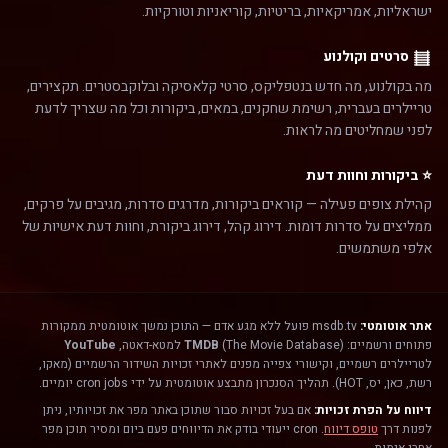
ישראליות, אמריקאיות, בריטיות, קוריאניות וטורקיות.
סרטים וקולנוע
מה בקולנוע, מה חדש בנטפליקס, סרטי קלאסיקה ובלוקבסטרים. תקצירים,
טריילרים בעברית, רשימת שחקנים, במאים, ביקורות וכל מה שצריך לדעת
לפני שמחליטים מה לראות.
⭐ ביקורות וחוות דעת
קהילת צופים פעילה — קוראים ביקורות, מדרגים סדרות, מגיבים על פרקים,
ממליצים על סדרות דומות. דירוג קהל, דירוג ביקורת, וחוות דעת אישיות של
אלפי משתמשים.
אתר אוטומטי:
msdb.tv פועל ללא מגע אדם — התוכן נמשך אוטומטית ממקורות
פתוחים ורשמיים:
(The Movie Database) למטא-דאטה,
TMDB
YouTube
לטריילרים רשמיים, וקישורי צפייה מפנים לאתרי זכויות השידור הרשמיים (מאקו,
רשת, כאן, יס, HOT). תהליך הסנכרון מתבצע אוטומטית על ידי cron jobs יומיים.
דיווח על הפרת זכויות:
אם בעל זכויות סבור שתוכן באתר מפר את זכויותיו, ניתן
לפנות דרך
טופס דיווח
. cron ייעודי בודק את הדיווחים פעם ביום ומסיר תוכן מפר
אחרי אימות.