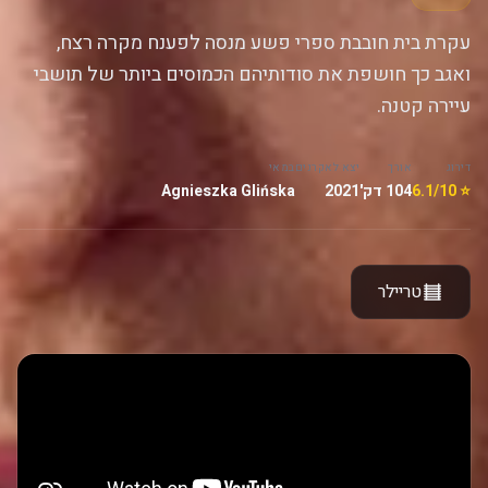
עקרת בית חובבת ספרי פשע מנסה לפענח מקרה רצח,
ואגב כך חושפת את סודותיהם הכמוסים ביותר של תושבי
עיירה קטנה.
דירוג
אורך
יצא לאקרנים
במאי
⭐ 6.1/10
104 דק'
2021
Agnieszka Glińska
טריילר