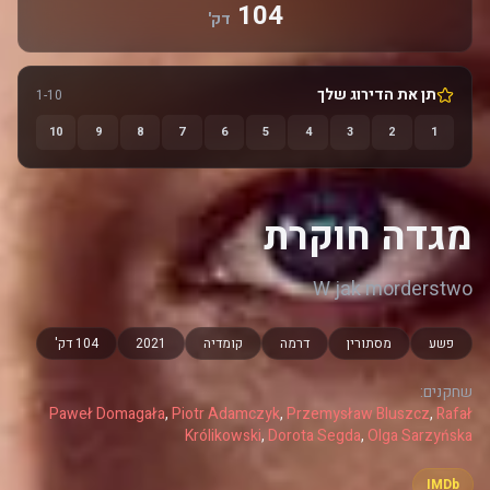
104
דק'
תן את הדירוג שלך
1-10
10
9
8
7
6
5
4
3
2
1
מגדה חוקרת
W jak morderstwo
פשע
מסתורין
דרמה
קומדיה
2021
104 דק'
שחקנים:
Paweł Domagała
,
Piotr Adamczyk
,
Przemysław Bluszcz
,
Rafał
Królikowski
,
Dorota Segda
,
Olga Sarzyńska
IMDb