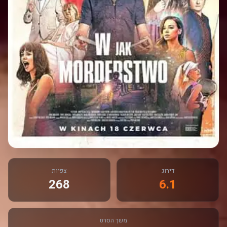
דירוג
צפיות
268
6.1
משך הסרט