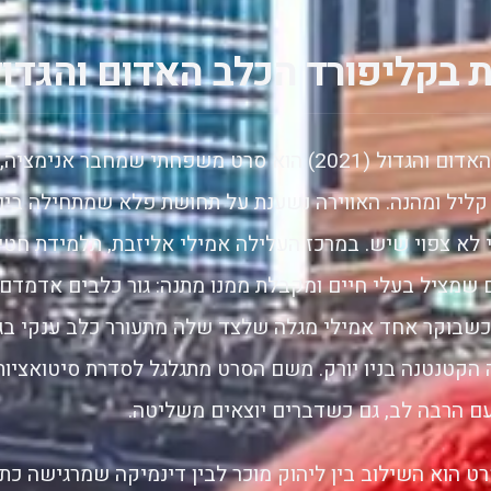
 בקליפורד הכלב האדום והגדול
ליפורד הכלב האדום והגדול (2021) הוא סרט משפחתי שמחבר
קליל ומהנה. האווירה נשענת על תחושת פלא שמתחילה ביום 
י לא צפוי שיש. במרכז העלילה אמילי אליזבת, תלמידת חטיב
שמציל בעלי חיים ומקבלת ממנו מתנה: גור כלבים אדמדם.
שבוקר אחד אמילי מגלה שלצד שלה מתעורר כלב ענקי בג
 הקטנטנה בניו יורק. משם הסרט מתגלגל לסדרת סיטואציות 
ועם הרבה לב, גם כשדברים יוצאים משליטה.
 הוא השילוב בין ליהוק מוכר לבין דינמיקה שמרגישה כתו