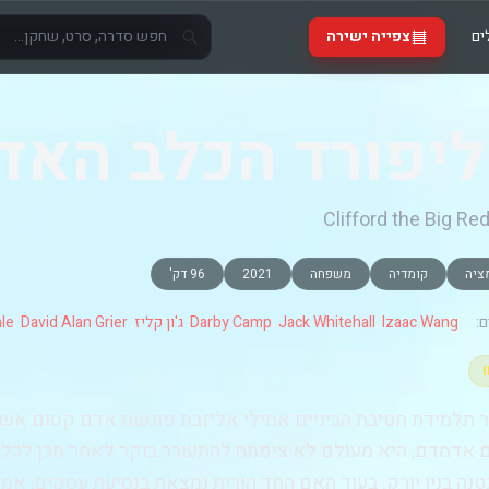
ים
צפייה ישירה
יפורד הכלב האדו
Clifford the Big Re
ציה
קומדיה
משפחה
2021
96 דק'
:
Izaac Wang
,
Jack Whitehall
,
Darby Camp
,
ג'ון קליז
,
David Alan Grier
,
le
תלמידת חטיבת הביניים אמילי אליזבת פוגשת אדם קסום אשר 
נה בניו יורק. בעוד האם החד הורית נמצאת בנסיעת עסקים, אמיל