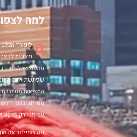
סקירת עורך
למה לצפות
ק
עירונית לקצב 
מתפוצצת לכיוון הכ
שפוגשת אדם קסום 
המציאות מסתבכת כ
מטרים, בתוך דירתה
עם ניו יורק ברקע 
מה שמייחד את הסרט