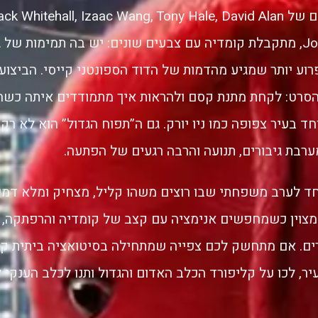
המשפחה. לצד קולם של itehall, Izaac Wang, Tony Hale, David Alan
Grier ו- John Cleese, מתקבלת קומדיה עם צבעים שונים: יש בה תמימות
רוע יותר שמגיע מהדמות של הדוד הספונטני קייסי. הביצוע 
הסרט: לקחת מתנת קסם ולהראות איך מתמודדים איתה כשהי
ד בעיר צפופה כמו ניו יורק. גם ה”תפוח הגדול” הוא לא רק
בת גיבורים, תנועה והרבה רגעים של הפתעה.
 לערב משפחתי שבו רוצים משהו קליל, מצחיק ומלא דמיון
 מצוין כשמחפשים אנימציה עם קצב של קומדיה והרפתקה, כ
רים. אם מתחשק לכם צפייה שמתחילה בסיטואציה ביתית ק
ר, לכו על קליפורד הכלב האדום והגדול ותנו לכלב הענקי 