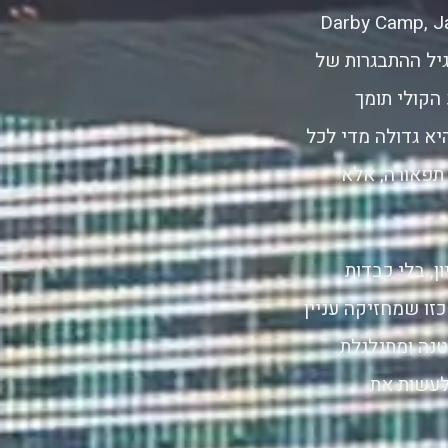
Darby Camp, Jack Wh
 של גיל ההתבגרות של
הקולי תומך
א גדולה מדי לכל
 תפאורה, אלא
, בלי כבדות
זו שמחזיקה עניין
טנה ומתגלגלת
לעשות את