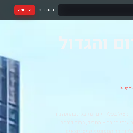
התחברות
הרשמה
ם והגדול
Tony Ha
מציל בעלי חיים ומקבלת במתנה גור
כלבים אדמדם, היא מעולם לא ציפתה להתעורר בוקר לאחר מכן לכלב ענקי בגובה 3 מטרים, בתוך דירתה
י ודודה הספונטני קייסי יוצאים