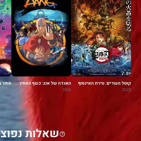
קוטל השדים: טירת האינסוף
האגדה של אנג: כשף האוויר
סופר מ
האחרון
2026
2026
2025
שאלות נפוצו