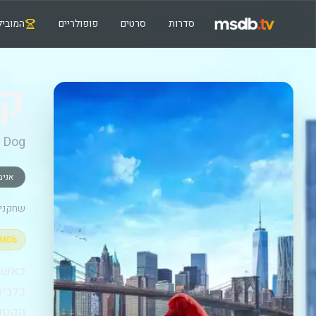
סדרות
סרטים
פופולריים
המוביל
קל
d Dog
אנימ
שחקנים
IMDb
כאשר 
הקטנט