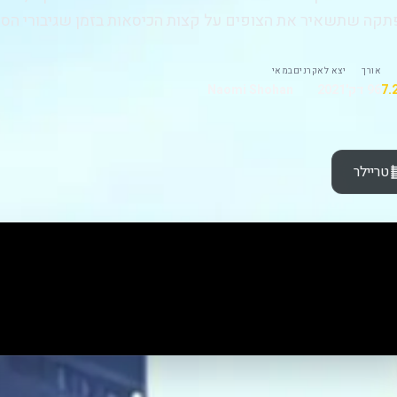
קה שתשאיר את הצופים על קצות הכיסאות בזמן שגיבורי הסר
אורך
יצא לאקרנים
במאי
96 דק'
2021
Naomi Shohan
טריילר