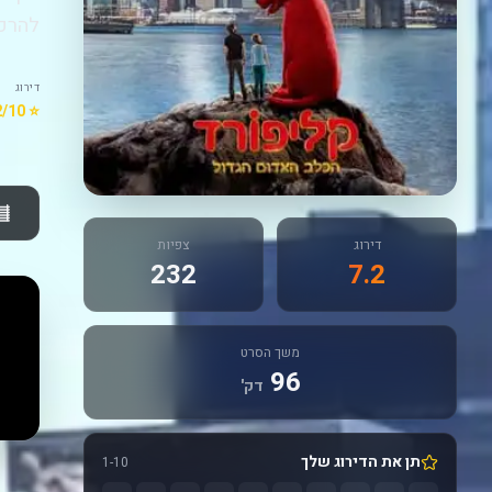
להרפת
דירוג
⭐ 7.2/10
דירוג
צפיות
232
7.2
משך הסרט
96
דק'
תן את הדירוג שלך
1-10