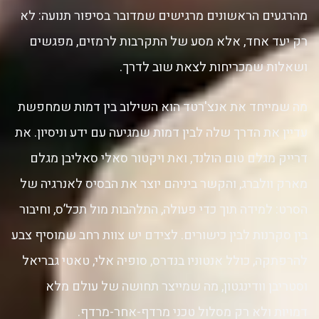
מהרגעים הראשונים מרגישים שמדובר בסיפור תנועה: לא
רק יעד אחד, אלא מסע של התקרבות לרמזים, מפגשים
ושאלות שמכריחות לצאת שוב לדרך.
מה שמייחד את אנצ'רטד הוא השילוב בין דמות שמחפשת
עדיין את הדרך שלה לבין דמות שמגיעה עם ידע וניסיון. את
דרייק מגלם טום הולנד, ואת ויקטור סאלי סאליבן מגלם
מארק וולברג, והקשר ביניהם יוצר את הבסיס לאנרגיה של
הסרט: למידה תוך כדי פעולה, התלהבות מול תכל’ס, וחיבור
בין סקרנות לבין כישורים. לצידם יש צוות רחב שמוסיף צבע
להרפתקה, כולל אנטוניו בנדרס, סופיה אלי, טאטי גבריאל
וסטריבן וודינגטון, מה שמייצר תחושה של עולם מלא
דמויות ולא רק מסלול טכני מרדף-אחר-מרדף.