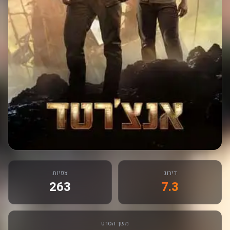
דירוג
צפיות
263
7.3
משך הסרט