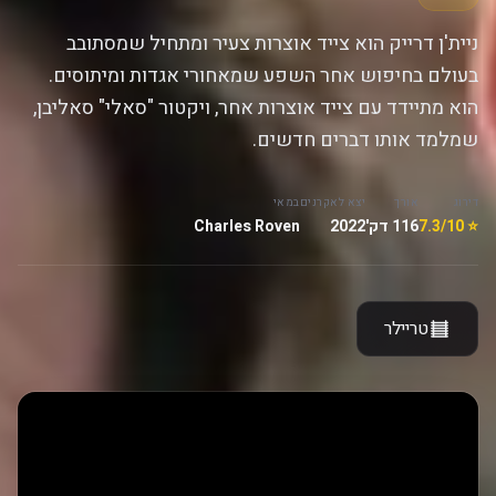
ניית'ן דרייק הוא צייד אוצרות צעיר ומתחיל שמסתובב
בעולם בחיפוש אחר השפע שמאחורי אגדות ומיתוסים.
הוא מתיידד עם צייד אוצרות אחר, ויקטור "סאלי" סאליבן,
שמלמד אותו דברים חדשים.
דירוג
אורך
יצא לאקרנים
במאי
⭐ 7.3/10
116 דק'
2022
Charles Roven
טריילר