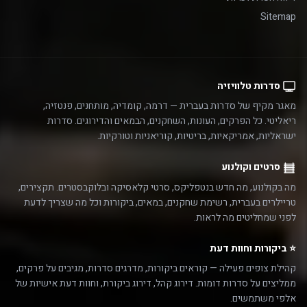
Sitemap
סדרות טלוויזיה
מאגר מקיף של סדרות בעברית — דרמה, קומדיה, מותחנים, פנטזיה,
ריאליטי. כל הפרקים, העונות, השחקנים, הבמאים והדירוגים. סדרות
ישראליות, אמריקאיות, בריטיות, קוריאניות וטורקיות.
סרטים וקולנוע
מה בקולנוע, מה חדש בנטפליקס, סרטי קלאסיקה ובלוקבסטרים. תקצירים,
טריילרים בעברית, רשימת שחקנים, במאים, ביקורות וכל מה שצריך לדעת
לפני שמחליטים מה לראות.
⭐ ביקורות וחוות דעת
קהילת צופים פעילה — קוראים ביקורות, מדרגים סדרות, מגיבים על פרקים,
ממליצים על סדרות דומות. דירוג קהל, דירוג ביקורת, וחוות דעת אישיות של
אלפי משתמשים.