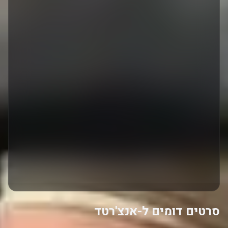
סרטים דומים ל-אנצ'רטד