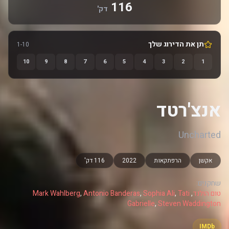
116
דק'
תן את הדירוג שלך
1-10
10
9
8
7
6
5
4
3
2
1
אנצ'רטד
Uncharted
אקשן
הרפתקאות
2022
116 דק'
שחקנים:
טום הולנד
,
Tati
,
Sophia Ali
,
Antonio Banderas
,
Mark Wahlberg
Gabrielle
,
Steven Waddington
IMDb