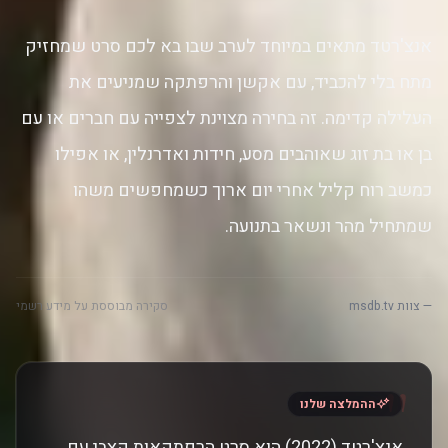
אנצ'רטד מתאים במיוחד לערב שבו בא לכם סרט שמחזיק
מתח בלי להכביד, עם אקשן והרפתקה שמניעים את
העלילה קדימה. זה בחירה מצוינת לצפייה עם חברים או עם
בן או בת זוג שאוהבים מסע, חידות ואדרנלין, או אפילו
כמשב רוח קליל אחרי יום ארוך כשמחפשים משהו
שמתחיל מהר ונשאר בתנועה.
— צוות msdb.tv
סקירה מבוססת על מידע רשמי
"
ההמלצה שלנו
אנצ'רטד (2022) הוא סרט הרפתקאות קצבי עם