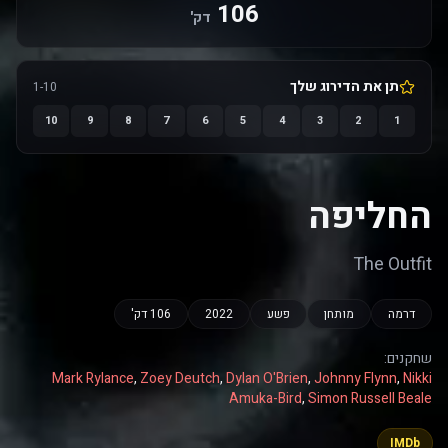
106
דק'
תן את הדירוג שלך
1-10
10
9
8
7
6
5
4
3
2
1
החליפה
The Outfit
דרמה
מותחן
פשע
2022
106 דק'
שחקנים:
Mark Rylance
,
Zoey Deutch
,
Dylan O'Brien
,
Johnny Flynn
,
Nikki
Amuka-Bird
,
Simon Russell Beale
IMDb