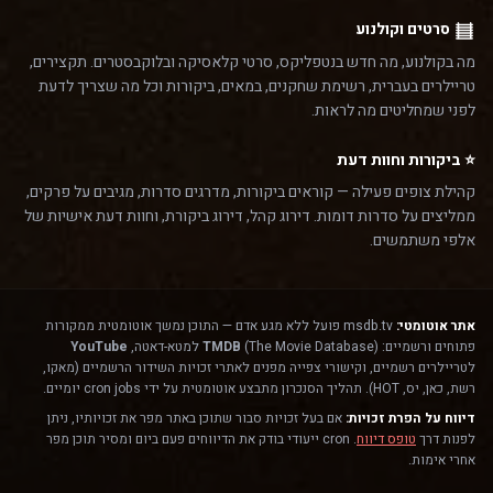
סרטים וקולנוע
מה בקולנוע, מה חדש בנטפליקס, סרטי קלאסיקה ובלוקבסטרים. תקצירים,
טריילרים בעברית, רשימת שחקנים, במאים, ביקורות וכל מה שצריך לדעת
לפני שמחליטים מה לראות.
⭐ ביקורות וחוות דעת
קהילת צופים פעילה — קוראים ביקורות, מדרגים סדרות, מגיבים על פרקים,
ממליצים על סדרות דומות. דירוג קהל, דירוג ביקורת, וחוות דעת אישיות של
אלפי משתמשים.
אתר אוטומטי:
msdb.tv פועל ללא מגע אדם — התוכן נמשך אוטומטית ממקורות
פתוחים ורשמיים:
(The Movie Database) למטא-דאטה,
TMDB
YouTube
לטריילרים רשמיים, וקישורי צפייה מפנים לאתרי זכויות השידור הרשמיים (מאקו,
רשת, כאן, יס, HOT). תהליך הסנכרון מתבצע אוטומטית על ידי cron jobs יומיים.
דיווח על הפרת זכויות:
אם בעל זכויות סבור שתוכן באתר מפר את זכויותיו, ניתן
לפנות דרך
טופס דיווח
. cron ייעודי בודק את הדיווחים פעם ביום ומסיר תוכן מפר
אחרי אימות.