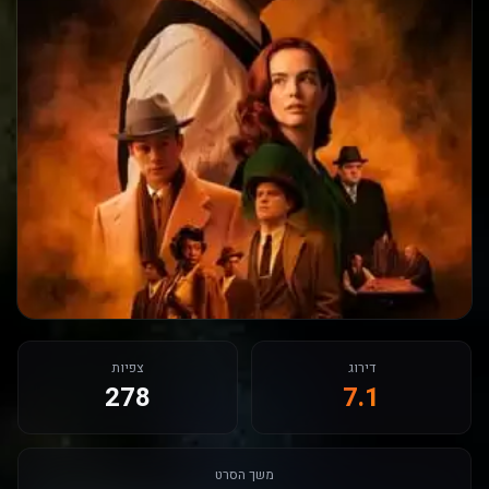
דירוג
צפיות
278
7.1
משך הסרט