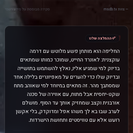
— צוות msdb.tv
סקירה מבוססת על מידע רשמי
"
ההמלצה שלנו
החליפה הוא מותחן פשע מלוטש עם דרמה
עוקצנית: לאונרד החייט, שמוכר כמותו שמתאים
בדיוק למי שמגיע אליו, נאלץ להשתמש בתושייה
ובדיוק שלו כדי להערים על מאפיונרים בלילה אחד
שמסתבך מהר. זה מתאים במיוחד למי שאוהב מתח
שקט-יחסית אבל מתוח, עם אווירה של סכנה
אורבנית וקצב שמחזיק אותך עד הסוף. מושלם
לערב שבו בא לך משהו אפל ומדוקדק, בלי אקשן
רועש אלא עם טוויסטים ותחושת הישרדות.