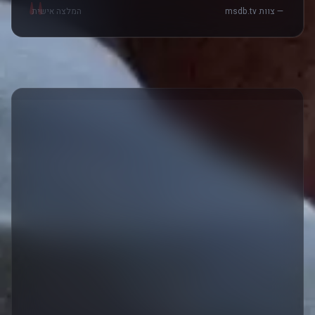
"
— צוות msdb.tv
המלצה אישית