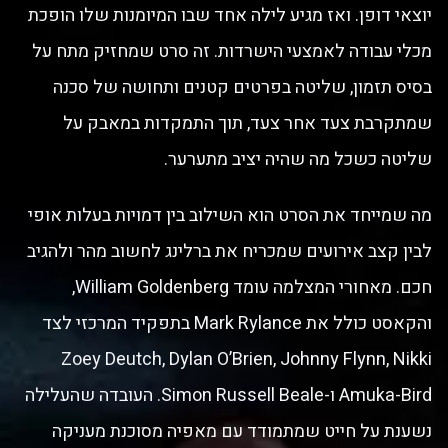
יוצאי דופן. ואז מגיע לילה אחד שבו המיומנות שלו הופכת
מכלי עבודה לאמצעי הישרדות. זה סרט שמחזיק מתח על
בסיס תזמון, שליטה בפרטים קטנים ותחושה של סכנה
שמתקרבת צעד אחר צעד, תוך התמקדות במאבק על
שליטה כשכל מה שהיה יציב מתערער.
מה שמייחד את הסרט הוא השילוב בין דמויות בעלות אופי
לבין קצב אירועים שמכריח את ברלינג לחשוב מהר ולהגיב
חכם. מאחורי המצלמה עומד William Goldenberg,
והקאסט כולל את Mark Rylance בתפקיד המרכזי לצד
Zoey Deutch, Dylan O’Brien, Johnny Flynn, Nikki
Amuka-Bird ו-Simon Russell Beale. העובדה שהעלילה
נשענת על חייט שמתמודד עם מאפיה מסוכנת מעניקה