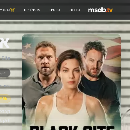
סדרות
סרטים
פופולריים
המוביל
את
 Site
אקש
שחקנים
IMDb
קבוצה
והקטל