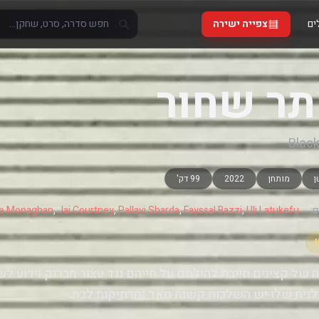
ים
צפייה ישירה
ר שחור
Black
ן
מותחן
2022
99 דק'
:
Uli Latukefu
,
Fayssal Bazzi
,
Pallavi Sharda
,
Jai Courtney
,
le Monaghan
 של קצינים חייבת להילחם על חייהם נגד עצור מבריק וידוע ל
נית שלו יש השלכות קשות מאד ומרחיקות לכת.