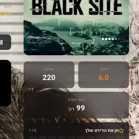
דירוג
⭐ 6.0/10
דירוג
צפיות
220
6.0
משך הסרט
99
דק'
תן את הדירוג שלך
1-10