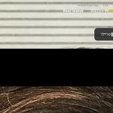
אורך
יצא לאקרנים
במאי
99 דק'
2022
Basil Iwanyk
טריילר