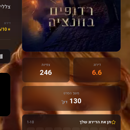
צללים
דירוג
⭐ 6.6/10
דירוג
צפיות
246
6.6
משך הסרט
130
דק'
תן את הדירוג שלך
1-10