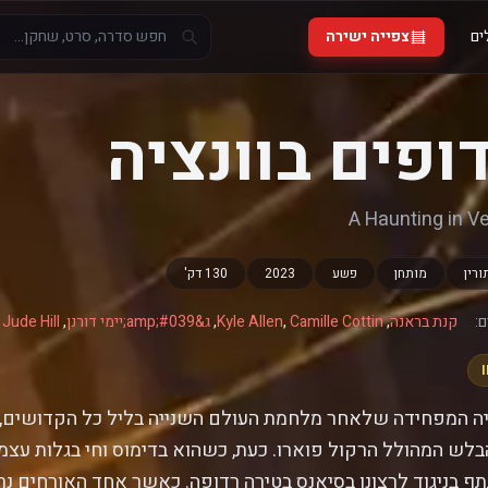
ים
צפייה ישירה
ופים בוונציה
A Haunting in V
רין
מותחן
פשע
2023
130 דק'
:
קנת בראנה
,
Camille Cottin
,
Kyle Allen
,
ג&amp;#039;יימי דורנן
,
Jude Hill
,
יה המפחידה שלאחר מלחמת העולם השנייה בליל כל הקדושים,
לש המהולל הרקול פוארו. כעת, כשהוא בדימוס וחי בגלות עצמית
 בניגוד לרצונו בסיאנס בטירה רדופה. כאשר אחד האורחים נ