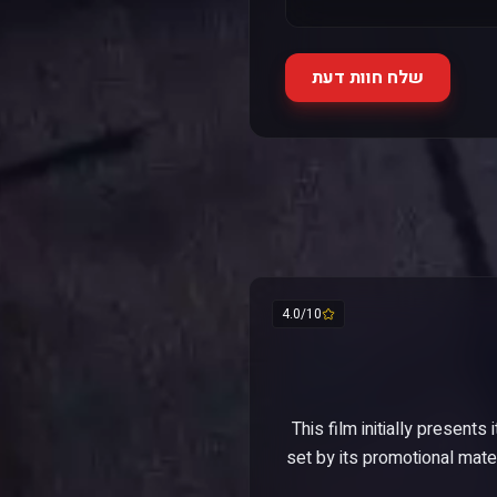
שלח חוות דעת
4.0/10
This film initially present
set by its promotional mater