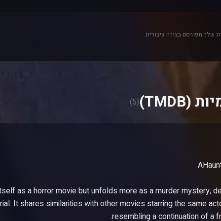
 שלך תפורסם בצורה ציבורית.
(TMDB)
(5)
s itself as a horror movie but unfolds more as a murder mystery, d
ial. It shares similarities with other movies starring the same actor