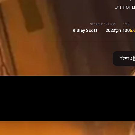
 וסודות.
אורך
יצא לאקרנים
במאי
130 דק'
2023
Ridley Scott
טריילר