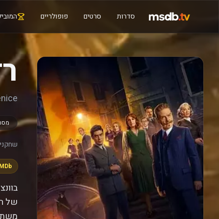
סדרות
סרטים
פופולריים
המוביל
רד
enice
מסתו
שחקנים
IMDb
בוונצ
של הב
משתתף