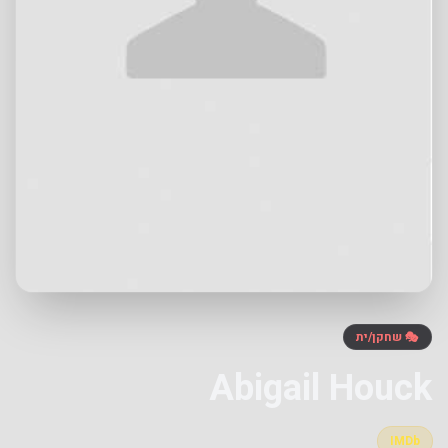
🎭 שחקן/ית
Abigail Houck
IMDb