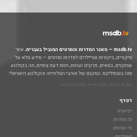
msdb.tv — מאגר הסדרות והסרטים המוביל בעברית.
אתר
סיקורים, ביקורות וטריילרים לסדרות וסרטים — מידע מלא על
שחקנים, במאים, פרקים ועונות, חוות דעת צופים, מה בקולנוע
ומה בנטפליקס. המקום של אוהבי הטלוויזיה והקולנוע הישראלי.
1,436+ סרטים · 230+ סדרות · 12,000+ פרקים
דפדף
דף הבית
כל הסדרות
כל הסרטים
פופולריים