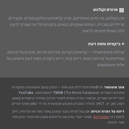
סרטים וקולנוע
מה בקולנוע, מה חדש בנטפליקס, סרטי קלאסיקה ובלוקבסטרים. תקצירים,
טריילרים בעברית, רשימת שחקנים, במאים, ביקורות וכל מה שצריך לדעת
לפני שמחליטים מה לראות.
⭐ ביקורות וחוות דעת
קהילת צופים פעילה — קוראים ביקורות, מדרגים סדרות, מגיבים על פרקים,
ממליצים על סדרות דומות. דירוג קהל, דירוג ביקורת, וחוות דעת אישיות של
אלפי משתמשים.
אתר אוטומטי:
msdb.tv פועל ללא מגע אדם — התוכן נמשך אוטומטית ממקורות
פתוחים ורשמיים:
(The Movie Database) למטא-דאטה,
TMDB
YouTube
לטריילרים רשמיים, וקישורי צפייה מפנים לאתרי זכויות השידור הרשמיים (מאקו,
רשת, כאן, יס, HOT). תהליך הסנכרון מתבצע אוטומטית על ידי cron jobs יומיים.
דיווח על הפרת זכויות:
אם בעל זכויות סבור שתוכן באתר מפר את זכויותיו, ניתן
לפנות דרך
טופס דיווח
. cron ייעודי בודק את הדיווחים פעם ביום ומסיר תוכן מפר
אחרי אימות.