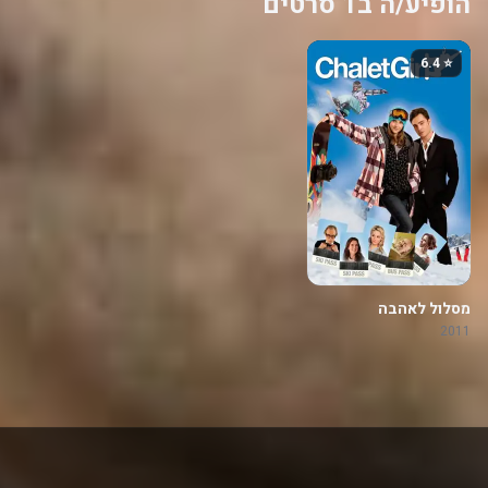
הופיע/ה ב1 סרטים
⭐ 6.4
מסלול לאהבה
2011