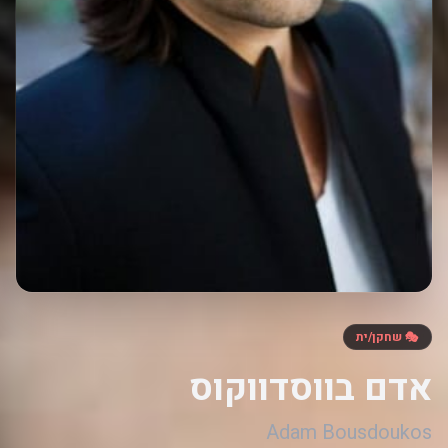
🎭 שחקן/ית
אדם בווסדווקוס
Adam Bousdoukos