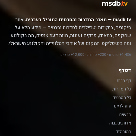
msdb.tv — מאגר הסדרות והסרטים המוביל בעברית.
אתר
סיקורים, ביקורות וטריילרים לסדרות וסרטים — מידע מלא על
שחקנים, במאים, פרקים ועונות, חוות דעת צופים, מה בקולנוע
ומה בנטפליקס. המקום של אוהבי הטלוויזיה והקולנוע הישראלי.
1,436+ סרטים · 230+ סדרות · 12,000+ פרקים
דפדף
דף הבית
כל הסדרות
כל הסרטים
פופולריים
חדשים
מדורגים גבוה
המובילים