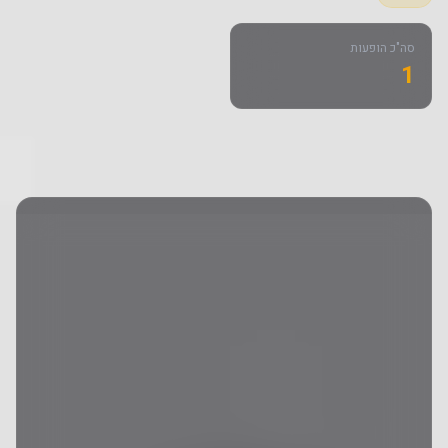
סה"כ הופעות
1