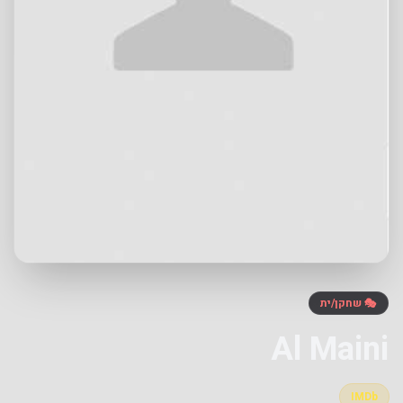
🎭 שחקן/ית
Al Maini
IMDb