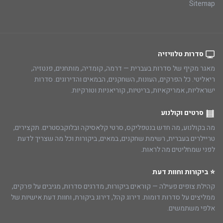
Sitemap
סדרות טלוויזיה
מאגר מקיף של סדרות בעברית — דרמה, קומדיה, מותחנים, פנטזיה,
ריאליטי. כל הפרקים, העונות, השחקנים, הבמאים והדירוגים. סדרות
ישראליות, אמריקאיות, בריטיות, קוריאניות וטורקיות.
סרטים וקולנוע
מה בקולנוע, מה חדש בנטפליקס, סרטי קלאסיקה ובלוקבסטרים. תקצירים,
טריילרים בעברית, רשימת שחקנים, במאים, ביקורות וכל מה שצריך לדעת
לפני שמחליטים מה לראות.
⭐ ביקורות וחוות דעת
קהילת צופים פעילה — קוראים ביקורות, מדרגים סדרות, מגיבים על פרקים,
ממליצים על סדרות דומות. דירוג קהל, דירוג ביקורת, וחוות דעת אישיות של
אלפי משתמשים.