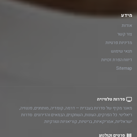
מידע
אודות
צור קשר
מדיניות פרטיות
תנאי שימוש
דיווח הפרת זכויות
Sitemap
סדרות טלוויזיה
מאגר מקיף של סדרות בעברית — דרמה, קומדיה, מותחנים, פנטזיה,
ריאליטי. כל הפרקים, העונות, השחקנים, הבמאים והדירוגים. סדרות
ישראליות, אמריקאיות, בריטיות, קוריאניות וטורקיות.
סרטים וקולנוע