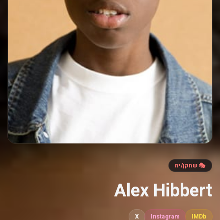
🎭 שחקן/ית
Alex Hibbert
X
Instagram
IMDb