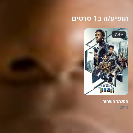
הופיע/ה ב1 סרטים
⭐ 7.4
הפנתר השחור
2018