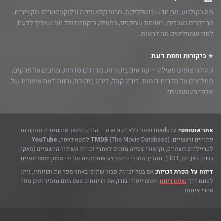
מה בקולנוע, מה חדש בנטפליקס, סרטי קלאסיקה ובלוקבסטרים. תקצירים,
טריילרים בעברית, רשימת שחקנים, במאים, ביקורות וכל מה שצריך לדעת
לפני שמחליטים מה לראות.
⭐ ביקורות וחוות דעת
קהילת צופים פעילה — קוראים ביקורות, מדרגים סדרות, מגיבים על פרקים,
ממליצים על סדרות דומות. דירוג קהל, דירוג ביקורת, וחוות דעת אישיות של
אלפי משתמשים.
אתר אוטומטי:
msdb.tv פועל ללא מגע אדם — התוכן נמשך אוטומטית ממקורות
פתוחים ורשמיים:
(The Movie Database) למטא-דאטה,
TMDB
YouTube
לטריילרים רשמיים, וקישורי צפייה מפנים לאתרי זכויות השידור הרשמיים (מאקו,
רשת, כאן, יס, HOT). תהליך הסנכרון מתבצע אוטומטית על ידי cron jobs יומיים.
דיווח על הפרת זכויות:
אם בעל זכויות סבור שתוכן באתר מפר את זכויותיו, ניתן
לפנות דרך
טופס דיווח
. cron ייעודי בודק את הדיווחים פעם ביום ומסיר תוכן מפר
אחרי אימות.