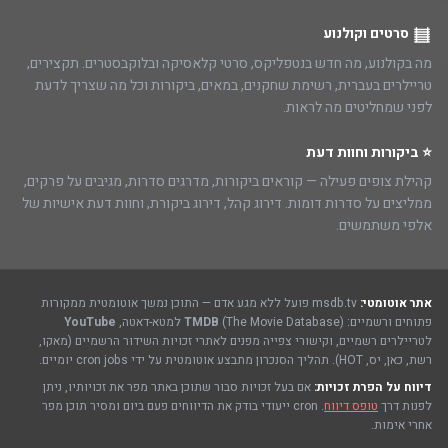
סרטים וקולנוע
מה בקולנוע, מה חדש בנטפליקס, סרטי קלאסיקה ובלוקבסטרים. תקצירים,
טריילרים בעברית, רשימת שחקנים, במאים, ביקורות וכל מה שצריך לדעת
לפני שמחליטים מה לראות.
⭐ ביקורות וחוות דעת
קהילת צופים פעילה — קוראים ביקורות, מדרגים סדרות, מגיבים על פרקים,
ממליצים על סדרות דומות. דירוג קהל, דירוג ביקורת, וחוות דעת אישיות של
אלפי משתמשים.
אתר אוטומטי:
msdb.tv פועל ללא מגע אדם — התוכן נמשך אוטומטית ממקורות
פתוחים ורשמיים:
(The Movie Database) למטא-דאטה,
TMDB
YouTube
לטריילרים רשמיים, וקישורי צפייה מפנים לאתרי זכויות השידור הרשמיים (מאקו,
רשת, כאן, יס, HOT). תהליך הסנכרון מתבצע אוטומטית על ידי cron jobs יומיים.
דיווח על הפרת זכויות:
אם בעל זכויות סבור שתוכן באתר מפר את זכויותיו, ניתן
לפנות דרך
טופס דיווח
. cron ייעודי בודק את הדיווחים פעם ביום ומסיר תוכן מפר
אחרי אימות.