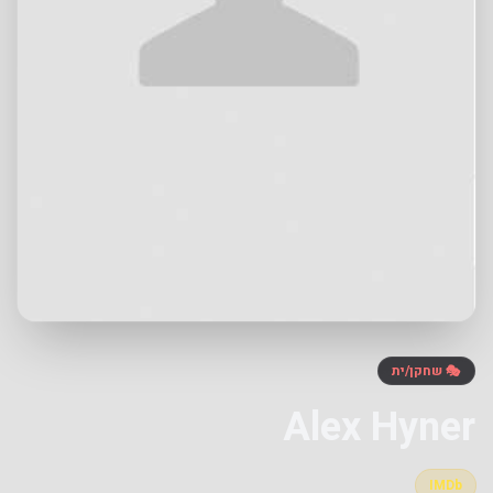
🎭 שחקן/ית
Alex Hyner
IMDb