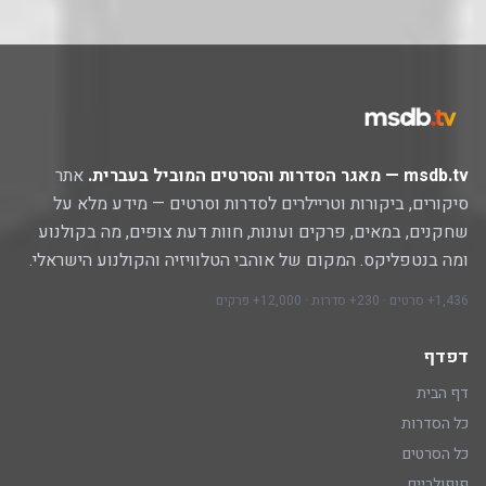
msdb.tv — מאגר הסדרות והסרטים המוביל בעברית.
אתר
סיקורים, ביקורות וטריילרים לסדרות וסרטים — מידע מלא על
שחקנים, במאים, פרקים ועונות, חוות דעת צופים, מה בקולנוע
ומה בנטפליקס. המקום של אוהבי הטלוויזיה והקולנוע הישראלי.
1,436+ סרטים · 230+ סדרות · 12,000+ פרקים
דפדף
דף הבית
כל הסדרות
כל הסרטים
פופולריים