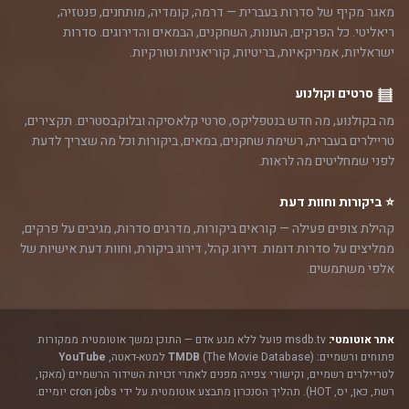
מאגר מקיף של סדרות בעברית — דרמה, קומדיה, מותחנים, פנטזיה,
ריאליטי. כל הפרקים, העונות, השחקנים, הבמאים והדירוגים. סדרות
ישראליות, אמריקאיות, בריטיות, קוריאניות וטורקיות.
סרטים וקולנוע
מה בקולנוע, מה חדש בנטפליקס, סרטי קלאסיקה ובלוקבסטרים. תקצירים,
טריילרים בעברית, רשימת שחקנים, במאים, ביקורות וכל מה שצריך לדעת
לפני שמחליטים מה לראות.
⭐ ביקורות וחוות דעת
קהילת צופים פעילה — קוראים ביקורות, מדרגים סדרות, מגיבים על פרקים,
ממליצים על סדרות דומות. דירוג קהל, דירוג ביקורת, וחוות דעת אישיות של
אלפי משתמשים.
אתר אוטומטי:
msdb.tv פועל ללא מגע אדם — התוכן נמשך אוטומטית ממקורות
פתוחים ורשמיים:
(The Movie Database) למטא-דאטה,
TMDB
YouTube
לטריילרים רשמיים, וקישורי צפייה מפנים לאתרי זכויות השידור הרשמיים (מאקו,
רשת, כאן, יס, HOT). תהליך הסנכרון מתבצע אוטומטית על ידי cron jobs יומיים.