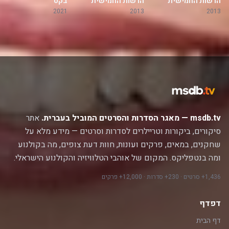
הרשות החמישית
הרשות החמישית
בקט
2021
2013
2013
msdb.tv — מאגר הסדרות והסרטים המוביל בעברית.
אתר
סיקורים, ביקורות וטריילרים לסדרות וסרטים — מידע מלא על
שחקנים, במאים, פרקים ועונות, חוות דעת צופים, מה בקולנוע
ומה בנטפליקס. המקום של אוהבי הטלוויזיה והקולנוע הישראלי.
1,436+ סרטים · 230+ סדרות · 12,000+ פרקים
דפדף
דף הבית