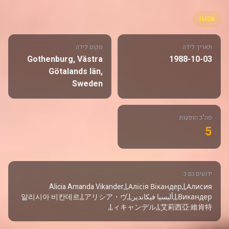
IMDb
תאריך לידה
מקום לידה
Gothenburg, Västra
1988-10-03
Götalands län,
Sweden
סה"כ הופעות
5
ידועים גם כ
Alicia Amanda Vikander,|,Алісія Вікандер,|,Алисия
Викандер,|,أليسيا فيكاندير,|,알리시아 비칸데르,|,アリシア・ヴ
ィキャンデル,|,艾莉西亞·維肯特,|,