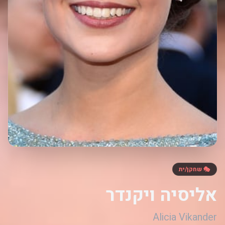
🎭 שחקן/ית
אליסיה ויקנדר
Alicia Vikander