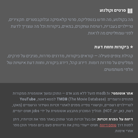
סרטים וקולנוע
מה בקולנוע, מה חדש בנטפליקס, סרטי קלאסיקה ובלוקבסטרים. תקצירים,
טריילרים בעברית, רשימת שחקנים, במאים, ביקורות וכל מה שצריך לדעת
לפני שמחליטים מה לראות.
⭐ ביקורות וחוות דעת
קהילת צופים פעילה — קוראים ביקורות, מדרגים סדרות, מגיבים על פרקים,
ממליצים על סדרות דומות. דירוג קהל, דירוג ביקורת, וחוות דעת אישיות של
אלפי משתמשים.
אתר אוטומטי:
msdb.tv פועל ללא מגע אדם — התוכן נמשך אוטומטית ממקורות
פתוחים ורשמיים:
(The Movie Database) למטא-דאטה,
TMDB
YouTube
לטריילרים רשמיים, וקישורי צפייה מפנים לאתרי זכויות השידור הרשמיים (מאקו,
רשת, כאן, יס, HOT). תהליך הסנכרון מתבצע אוטומטית על ידי cron jobs יומיים.
דיווח על הפרת זכויות:
אם בעל זכויות סבור שתוכן באתר מפר את זכויותיו, ניתן
לפנות דרך
טופס דיווח
. cron ייעודי בודק את הדיווחים פעם ביום ומסיר תוכן מפר
אחרי אימות.