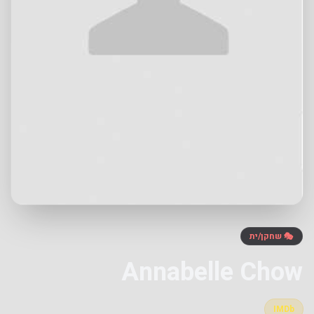
🎭 שחקן/ית
Annabelle Chow
IMDb