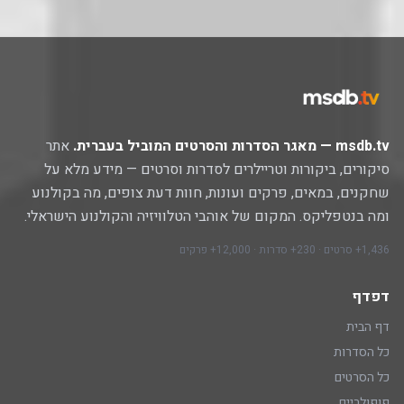
msdb.tv — מאגר הסדרות והסרטים המוביל בעברית.
אתר
סיקורים, ביקורות וטריילרים לסדרות וסרטים — מידע מלא על
שחקנים, במאים, פרקים ועונות, חוות דעת צופים, מה בקולנוע
ומה בנטפליקס. המקום של אוהבי הטלוויזיה והקולנוע הישראלי.
1,436+ סרטים · 230+ סדרות · 12,000+ פרקים
דפדף
דף הבית
כל הסדרות
כל הסרטים
פופולריים