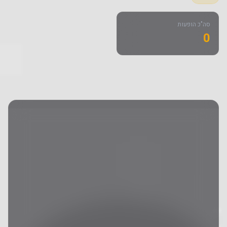
סה"כ הופעות
0