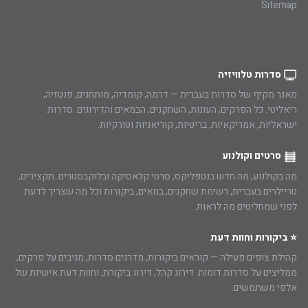
Sitemap
סדרות טלוויזיה
מאגר מקיף של סדרות בעברית — דרמה, קומדיה, מותחנים, פנטזיה,
ריאליטי. כל הפרקים, העונות, השחקנים, הבמאים והדירוגים. סדרות
ישראליות, אמריקאיות, בריטיות, קוריאניות וטורקיות.
סרטים וקולנוע
מה בקולנוע, מה חדש בנטפליקס, סרטי קלאסיקה ובלוקבסטרים. תקצירים,
טריילרים בעברית, רשימת שחקנים, במאים, ביקורות וכל מה שצריך לדעת
לפני שמחליטים מה לראות.
⭐ ביקורות וחוות דעת
קהילת צופים פעילה — קוראים ביקורות, מדרגים סדרות, מגיבים על פרקים,
ממליצים על סדרות דומות. דירוג קהל, דירוג ביקורת, וחוות דעת אישיות של
אלפי משתמשים.