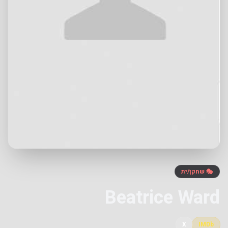
🎭 שחקן/ית
Beatrice Ward
X
IMDb