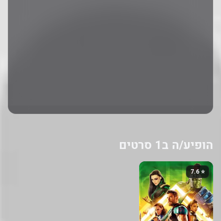
הופיע/ה ב1 סרטים
⭐ 7.6