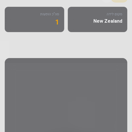
מקום לידה
סה"כ הופעות
1
New Zealand