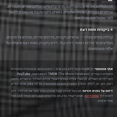
מה בקולנוע, מה חדש בנטפליקס, סרטי קלאסיקה ובלוקבסטרים. תקצירים,
טריילרים בעברית, רשימת שחקנים, במאים, ביקורות וכל מה שצריך לדעת
לפני שמחליטים מה לראות.
⭐ ביקורות וחוות דעת
קהילת צופים פעילה — קוראים ביקורות, מדרגים סדרות, מגיבים על פרקים,
ממליצים על סדרות דומות. דירוג קהל, דירוג ביקורת, וחוות דעת אישיות של
אלפי משתמשים.
אתר אוטומטי:
msdb.tv פועל ללא מגע אדם — התוכן נמשך אוטומטית ממקורות
פתוחים ורשמיים:
(The Movie Database) למטא-דאטה,
TMDB
YouTube
לטריילרים רשמיים, וקישורי צפייה מפנים לאתרי זכויות השידור הרשמיים (מאקו,
רשת, כאן, יס, HOT). תהליך הסנכרון מתבצע אוטומטית על ידי cron jobs יומיים.
דיווח על הפרת זכויות:
אם בעל זכויות סבור שתוכן באתר מפר את זכויותיו, ניתן
לפנות דרך
טופס דיווח
. cron ייעודי בודק את הדיווחים פעם ביום ומסיר תוכן מפר
אחרי אימות.