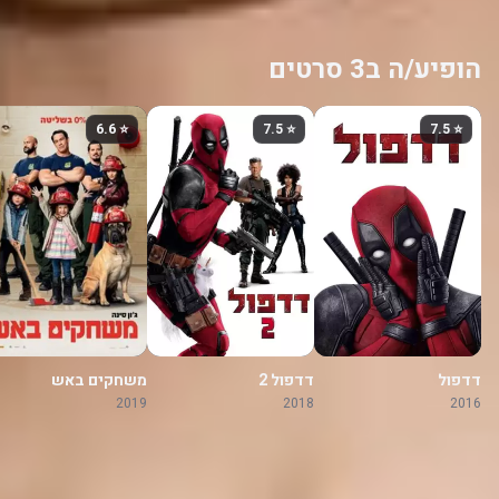
הופיע/ה ב3 סרטים
⭐ 6.6
⭐ 7.5
⭐ 7.5
דדפול
דדפול 2
משחקים באש
2019
2018
2016