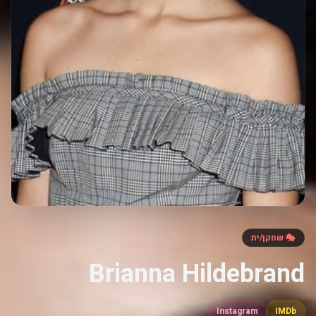
🎭 שחקן/ית
Brianna Hildebrand
Instagram
IMDb