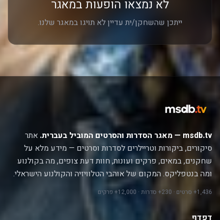
לא נמצאו הופעות במאגר
ייתכן שהשחקן/ית עדיין לא תויגו במאגר שלנו.
msdb.tv — מאגר הסדרות והסרטים המוביל בעברית.
אתר
סיקורים, ביקורות וטריילרים לסדרות וסרטים — מידע מלא על
שחקנים, במאים, פרקים ועונות, חוות דעת צופים, מה בקולנוע
ומה בנטפליקס. המקום של אוהבי הטלוויזיה והקולנוע הישראלי.
1,436+ סרטים · 230+ סדרות · 12,000+ פרקים
דפדף