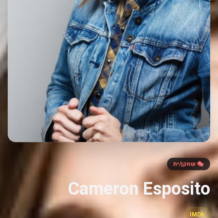
🎭 שחקן/ית
Cameron Esposito
IMDb