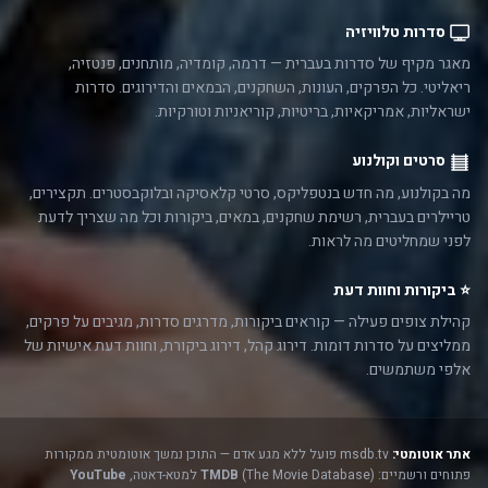
סדרות טלוויזיה
מאגר מקיף של סדרות בעברית — דרמה, קומדיה, מותחנים, פנטזיה,
ריאליטי. כל הפרקים, העונות, השחקנים, הבמאים והדירוגים. סדרות
ישראליות, אמריקאיות, בריטיות, קוריאניות וטורקיות.
סרטים וקולנוע
מה בקולנוע, מה חדש בנטפליקס, סרטי קלאסיקה ובלוקבסטרים. תקצירים,
טריילרים בעברית, רשימת שחקנים, במאים, ביקורות וכל מה שצריך לדעת
לפני שמחליטים מה לראות.
⭐ ביקורות וחוות דעת
קהילת צופים פעילה — קוראים ביקורות, מדרגים סדרות, מגיבים על פרקים,
ממליצים על סדרות דומות. דירוג קהל, דירוג ביקורת, וחוות דעת אישיות של
אלפי משתמשים.
אתר אוטומטי:
msdb.tv פועל ללא מגע אדם — התוכן נמשך אוטומטית ממקורות
פתוחים ורשמיים:
(The Movie Database) למטא-דאטה,
TMDB
YouTube