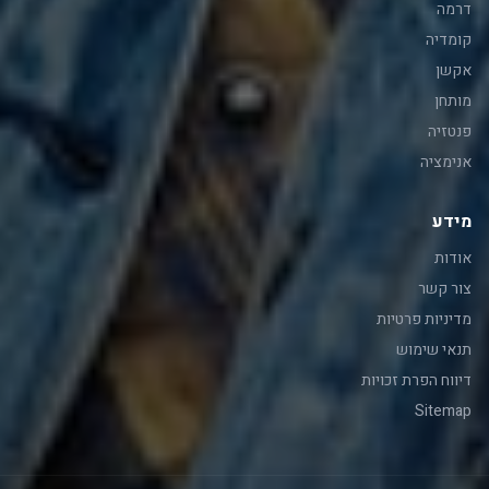
דרמה
קומדיה
אקשן
מותחן
פנטזיה
אנימציה
מידע
אודות
צור קשר
מדיניות פרטיות
תנאי שימוש
דיווח הפרת זכויות
Sitemap