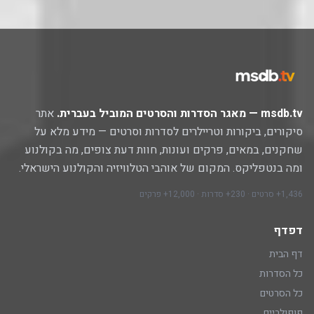
msdb.tv — מאגר הסדרות והסרטים המוביל בעברית.
אתר
סיקורים, ביקורות וטריילרים לסדרות וסרטים — מידע מלא על
שחקנים, במאים, פרקים ועונות, חוות דעת צופים, מה בקולנוע
ומה בנטפליקס. המקום של אוהבי הטלוויזיה והקולנוע הישראלי.
1,436+ סרטים · 230+ סדרות · 12,000+ פרקים
דפדף
דף הבית
כל הסדרות
כל הסרטים
פופולריים