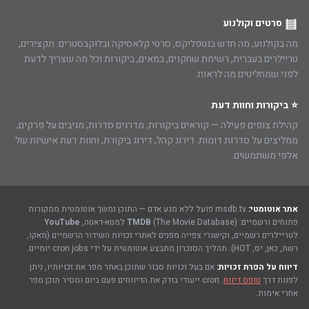
סרטים וקולנוע
מה בקולנוע, מה חדש בנטפליקס, סרטי קלאסיקה ובלוקבסטרים. תקצירים,
טריילרים בעברית, רשימת שחקנים, במאים, ביקורות וכל מה שצריך לדעת
לפני שמחליטים מה לראות.
⭐ ביקורות וחוות דעת
קהילת צופים פעילה — קוראים ביקורות, מדרגים סדרות, מגיבים על פרקים,
ממליצים על סדרות דומות. דירוג קהל, דירוג ביקורת, וחוות דעת אישיות של
אלפי משתמשים.
אתר אוטומטי:
msdb.tv פועל ללא מגע אדם — התוכן נמשך אוטומטית ממקורות
פתוחים ורשמיים:
(The Movie Database) למטא-דאטה,
TMDB
YouTube
לטריילרים רשמיים, וקישורי צפייה מפנים לאתרי זכויות השידור הרשמיים (מאקו,
רשת, כאן, יס, HOT). תהליך הסנכרון מתבצע אוטומטית על ידי cron jobs יומיים.
דיווח על הפרת זכויות:
אם בעל זכויות סבור שתוכן באתר מפר את זכויותיו, ניתן
לפנות דרך
טופס דיווח
. cron ייעודי בודק את הדיווחים פעם ביום ומסיר תוכן מפר
אחרי אימות.