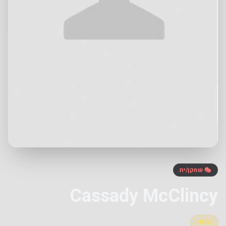
🎭 שחקן/ית
Cassady McClincy
IMDb