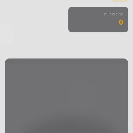
סה"כ הופעות
0