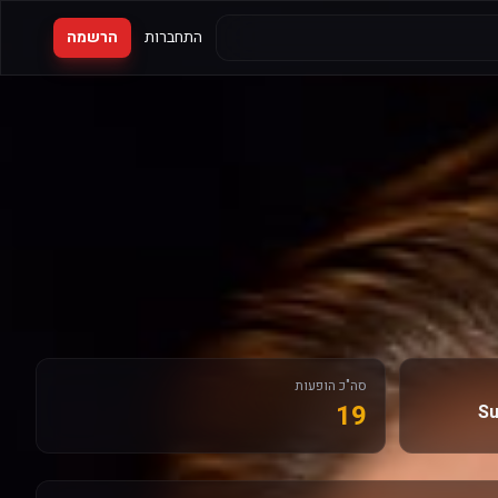
התחברות
הרשמה
סה"כ הופעות
19
Su