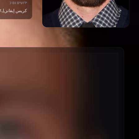
ידועים גם כ
كريس إيفانز,|,크리스 에반스,|,Крис Эванс,|,คริส อีแวนส์,|,克里斯·埃文斯,|,クリス・エヴァンス,|,