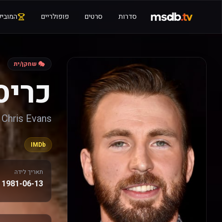
סדרות
סרטים
פופולריים
המוביל
🎭 שחקן/ית
כריס
Chris Evans
IMDb
תאריך לידה
1981-06-13