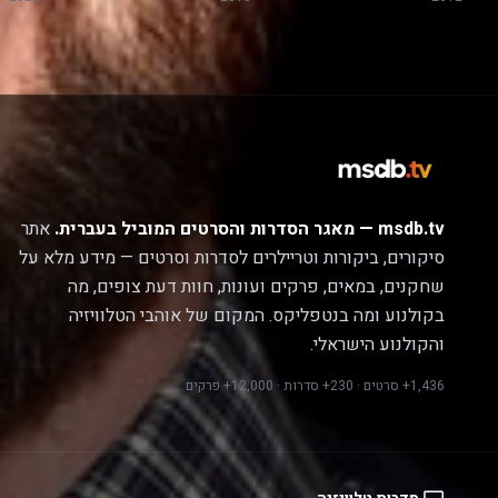
msdb.tv — מאגר הסדרות והסרטים המוביל בעברית.
אתר
סיקורים, ביקורות וטריילרים לסדרות וסרטים — מידע מלא על
שחקנים, במאים, פרקים ועונות, חוות דעת צופים, מה
בקולנוע ומה בנטפליקס. המקום של אוהבי הטלוויזיה
והקולנוע הישראלי.
1,436+ סרטים · 230+ סדרות · 12,000+ פרקים