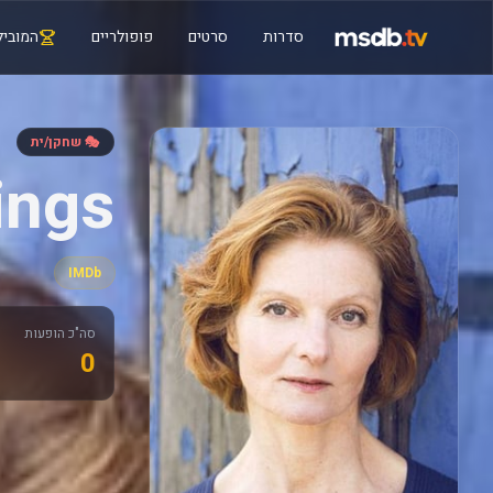
סדרות
סרטים
פופולריים
המוביל
🎭 שחקן/ית
ings
IMDb
סה"כ הופעות
0