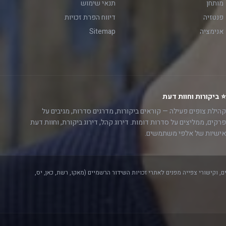
מותחן
תנאי שימוש
פנטזיה
דיווח הפרת זכויות
אנימציה
Sitemap
⭐ ביקורות וחוות דעת
קהילת צופים פעילה — קוראים ביקורות, מדרגים סדרות, מגיבים על
פרקים, ממליצים על סדרות דומות. דירוג קהל, דירוג ביקורת, וחוות דעת
אישיות של אלפי משתמשים.
, וקישורי צפייה מפנים לאתרי זכויות השידור הרשמיים (מאקו, רשת, כאן, יס,