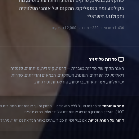
שחקנים, במאים, פרקים ועונות, חוות דעת צופים, מה
בקולנוע ומה בנטפליקס. המקום של אוהבי הטלוויזיה
והקולנוע הישראלי.
1,436+ סרטים · 230+ סדרות · 12,000+ פרקים
סדרות טלוויזיה
מאגר מקיף של סדרות בעברית — דרמה, קומדיה, מותחנים, פנטזיה,
ריאליטי. כל הפרקים, העונות, השחקנים, הבמאים והדירוגים. סדרות
ישראליות, אמריקאיות, בריטיות, קוריאניות וטורקיות.
אתר אוטומטי:
msdb.tv פועל ללא מגע אדם — התוכן נמשך אוטומטית ממקורות פתוחים ורשמיים:
HOT). תהליך הסנכרון מתבצע אוטומטית על ידי cron jobs יומיים.
דיווח על הפרת זכויות:
אם בעל זכויות סבור שתוכן באתר מפר את זכויותיו, ניתן ל