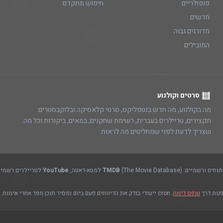
פופולריים
חיפוש מתקדם
חדשים
מדורגים גבוה
המובילים
סרטים וקולנוע
מה בקולנוע, מה חדש בנטפליקס, סרטי קלאסיקה ובלוקבסטרים.
תקצירים, טריילרים בעברית, רשימת שחקנים, במאים, ביקורות וכל מה
שצריך לדעת לפני שמחליטים מה לראות.
(The Movie Database) למטא-דאטה,
TMDB
YouTube
לטריילרים רשמיים
פנות דרך
טופס דיווח
. cron ייעודי בודק את הדיווחים פעם ביום ומסיר תוכן מפר אחרי אימות.