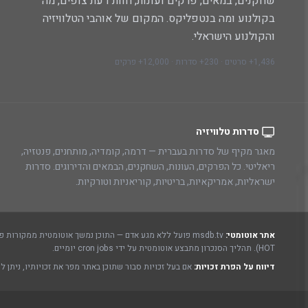
שחקנים, במאים, פרקים ועונות, חוות דעת צופים, מה
בקולנוע ומה בנטפליקס. המקום של אוהבי הטלוויזיה
והקולנוע הישראלי.
1,436+ סרטים · 230+ סדרות · 12,000+ פרקים
סדרות טלוויזיה
מאגר מקיף של סדרות בעברית — דרמה, קומדיה, מותחנים, פנטזיה,
ריאליטי. כל הפרקים, העונות, השחקנים, הבמאים והדירוגים. סדרות
ישראליות, אמריקאיות, בריטיות, קוריאניות וטורקיות.
אתר אוטומטי:
msdb.tv פועל ללא מגע אדם — התוכן נמשך אוטומטית ממקורות פתוחים ורשמיים:
HOT). תהליך הסנכרון מתבצע אוטומטית על ידי cron jobs יומיים.
דיווח על הפרת זכויות:
אם בעל זכויות סבור שתוכן באתר מפר את זכויותיו, ניתן ל