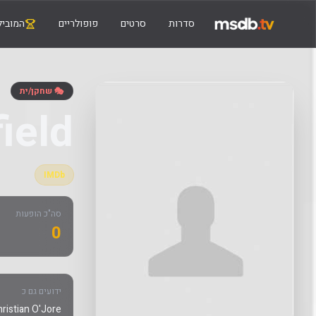
סדרות
סרטים
פופולריים
המוביל
🎭 שחקן/ית
ield
IMDb
סה"כ הופעות
0
ידועים גם כ
ristian O'Jore,|,