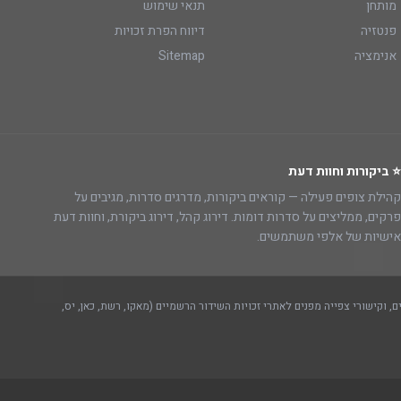
מותחן
תנאי שימוש
פנטזיה
דיווח הפרת זכויות
אנימציה
Sitemap
⭐ ביקורות וחוות דעת
קהילת צופים פעילה — קוראים ביקורות, מדרגים סדרות, מגיבים על
פרקים, ממליצים על סדרות דומות. דירוג קהל, דירוג ביקורת, וחוות דעת
אישיות של אלפי משתמשים.
, וקישורי צפייה מפנים לאתרי זכויות השידור הרשמיים (מאקו, רשת, כאן, יס,