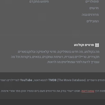
פופולריים
חיפוש מתקדם
חדשים
מדורגים גבוה
המובילים
סרטים וקולנוע
מה בקולנוע, מה חדש בנטפליקס, סרטי קלאסיקה ובלוקבסטרים.
תקצירים, טריילרים בעברית, רשימת שחקנים, במאים, ביקורות וכל מה
שצריך לדעת לפני שמחליטים מה לראות.
(The Movie Database) למטא-דאטה,
TMDB
YouTube
לטריילרים רשמיים
פנות דרך
טופס דיווח
. cron ייעודי בודק את הדיווחים פעם ביום ומסיר תוכן מפר אחרי אימות.