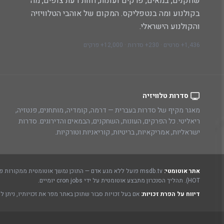
שחקנים, במאים, פרקים ועונות, חוות דעת צופים, מה
בקולנוע ומה בנטפליקס. המקום של אוהבי הטלוויזיה
והקולנוע הישראלי.
1,436+ סרטים · 230+ סדרות · 12,000+ פרקים
סדרות טלוויזיה
מאגר מקיף של סדרות בעברית — דרמה, קומדיה, מותחנים, פנטזיה,
ריאליטי. כל הפרקים, העונות, השחקנים, הבמאים והדירוגים. סדרות
ישראליות, אמריקאיות, בריטיות, קוריאניות וטורקיות.
אתר אוטומטי:
msdb.tv פועל ללא מגע אדם — התוכן נמשך אוטומטית ממקורות פתוחים ורשמיים:
HOT). תהליך הסנכרון מתבצע אוטומטית על ידי cron jobs יומיים.
דיווח על הפרת זכויות:
אם בעל זכויות סבור שתוכן באתר מפר את זכויותיו, ניתן ל