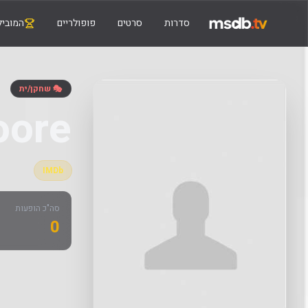
סדרות
סרטים
פופולריים
המוביל
🎭 שחקן/ית
oore
IMDb
סה"כ הופעות
0