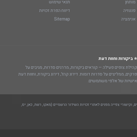
מותחן
תנאי שימוש
פנטזיה
דיווח הפרת זכויות
אנימציה
Sitemap
⭐ ביקורות וחוות דעת
קהילת צופים פעילה — קוראים ביקורות, מדרגים סדרות, מגיבים על
פרקים, ממליצים על סדרות דומות. דירוג קהל, דירוג ביקורת, וחוות דעת
אישיות של אלפי משתמשים.
, וקישורי צפייה מפנים לאתרי זכויות השידור הרשמיים (מאקו, רשת, כאן, יס,