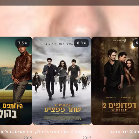
⭐ 7.5
⭐ 6.3
רח חדש
דמדומים 4: שחר מפציע - חלק
היו זמנים בהוליוו
2
2019
2012