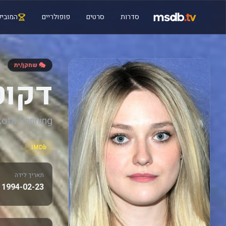
סדרות
סרטים
פופולריים
המוביל
🎭 שחקן/ית
דקוט
ota Fanning
IMDb
תאריך לידה
1994-02-23