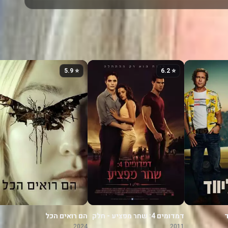
⭐ 5.9
⭐ 6.2
ד
דמדומים 4: שחר מפציע - חלק
הם רואים הכל
1
2024
2011