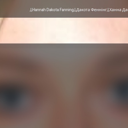
Hannah Dakota Fanning,|,Дакота Феннінг,|,Ханна Дак