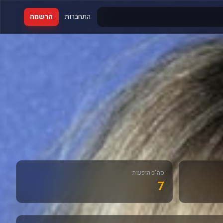
התחברות
הרשמה
סה"כ הופעות
7