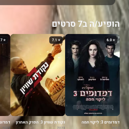
הופיע/ה ב7 סרטים
⭐ 5.7
⭐ 7.1
⭐ 6.0
דמדומים 3: ליקוי חמה
נקודת שוויון 3: הפרק האחרון
דמדומים 2: י
2009
2023
2010