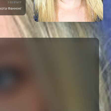
ידועים גם כ
ота Фаннінг,|,