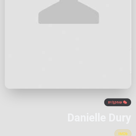
🎭 שחקן/ית
Danielle Dury
IMDb