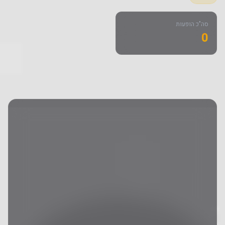
סה"כ הופעות
0