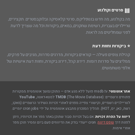
סרטים וקולנוע
מה בקולנוע, מה חדש בנטפליקס, סרטי קלאסיקה ובלוקבסטרים. תקצירים,
טריילרים בעברית, רשימת שחקנים, במאים, ביקורות וכל מה שצריך לדעת
לפני שמחליטים מה לראות.
⭐ ביקורות וחוות דעת
קהילת צופים פעילה — קוראים ביקורות, מדרגים סדרות, מגיבים על פרקים,
ממליצים על סדרות דומות. דירוג קהל, דירוג ביקורת, וחוות דעת אישיות של
אלפי משתמשים.
אתר אוטומטי:
msdb.tv פועל ללא מגע אדם — התוכן נמשך אוטומטית ממקורות
פתוחים ורשמיים:
(The Movie Database) למטא-דאטה,
TMDB
YouTube
לטריילרים רשמיים, וקישורי צפייה מפנים לאתרי זכויות השידור הרשמיים (מאקו,
רשת, כאן, יס, HOT). תהליך הסנכרון מתבצע אוטומטית על ידי cron jobs יומיים.
דיווח על הפרת זכויות:
אם בעל זכויות סבור שתוכן באתר מפר את זכויותיו, ניתן
לפנות דרך
טופס דיווח
. cron ייעודי בודק את הדיווחים פעם ביום ומסיר תוכן מפר
אחרי אימות.