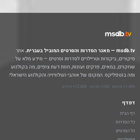
msdb.tv — מאגר הסדרות והסרטים המוביל בעברית.
אתר
סיקורים, ביקורות וטריילרים לסדרות וסרטים — מידע מלא על
שחקנים, במאים, פרקים ועונות, חוות דעת צופים, מה בקולנוע
ומה בנטפליקס. המקום של אוהבי הטלוויזיה והקולנוע הישראלי.
1,436+ סרטים · 230+ סדרות · 12,000+ פרקים
דפדף
דף הבית
כל הסדרות
כל הסרטים
פופולריים