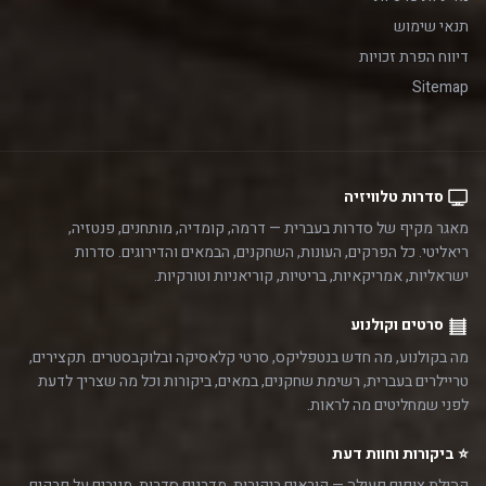
תנאי שימוש
דיווח הפרת זכויות
Sitemap
סדרות טלוויזיה
מאגר מקיף של סדרות בעברית — דרמה, קומדיה, מותחנים, פנטזיה,
ריאליטי. כל הפרקים, העונות, השחקנים, הבמאים והדירוגים. סדרות
ישראליות, אמריקאיות, בריטיות, קוריאניות וטורקיות.
סרטים וקולנוע
מה בקולנוע, מה חדש בנטפליקס, סרטי קלאסיקה ובלוקבסטרים. תקצירים,
טריילרים בעברית, רשימת שחקנים, במאים, ביקורות וכל מה שצריך לדעת
לפני שמחליטים מה לראות.
⭐ ביקורות וחוות דעת
קהילת צופים פעילה — קוראים ביקורות, מדרגים סדרות, מגיבים על פרקים,