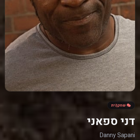
🎭 שחקן/ית
דני ספאני
Danny Sapani