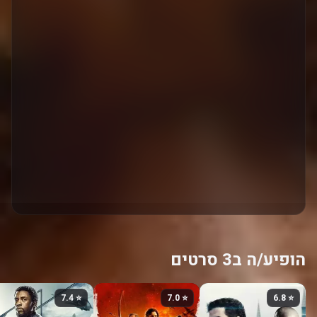
הופיע/ה ב3 סרטים
⭐ 7.4
⭐ 7.0
⭐ 6.8