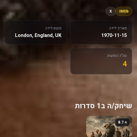
X
IMDb
תאריך לידה
מקום לידה
London, England, UK
1970-11-15
סה"כ הופעות
4
שיחק/ה ב1 סדרות
⭐ 8.7