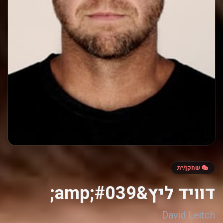
🎭 שחקן/ית
דוויד ליץ&amp;#039;
David Leitch