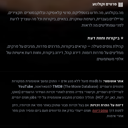
סרטים וקולנוע
מה בקולנוע, מה חדש בנטפליקס, סרטי קלאסיקה ובלוקבסטרים. תקצירים,
טריילרים בעברית, רשימת שחקנים, במאים, ביקורות וכל מה שצריך לדעת
לפני שמחליטים מה לראות.
⭐ ביקורות וחוות דעת
קהילת צופים פעילה — קוראים ביקורות, מדרגים סדרות, מגיבים על פרקים,
ממליצים על סדרות דומות. דירוג קהל, דירוג ביקורת, וחוות דעת אישיות של
אלפי משתמשים.
אתר אוטומטי:
msdb.tv פועל ללא מגע אדם — התוכן נמשך אוטומטית ממקורות
פתוחים ורשמיים:
(The Movie Database) למטא-דאטה,
TMDB
YouTube
לטריילרים רשמיים, וקישורי צפייה מפנים לאתרי זכויות השידור הרשמיים (מאקו,
רשת, כאן, יס, HOT). תהליך הסנכרון מתבצע אוטומטית על ידי cron jobs יומיים.
דיווח על הפרת זכויות:
אם בעל זכויות סבור שתוכן באתר מפר את זכויותיו, ניתן
לפנות דרך
טופס דיווח
. cron ייעודי בודק את הדיווחים פעם ביום ומסיר תוכן מפר
אחרי אימות.