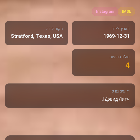
Instagram
IMDb
תאריך לידה
מקום לידה
Stratford, Texas, USA
1969-12-31
סה"כ הופעות
4
ידועים גם כ
Дэвид Литч,|,