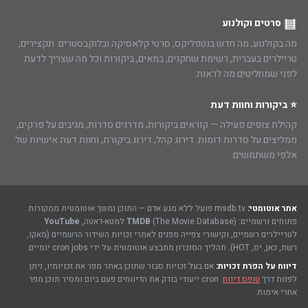
סרטים וקולנוע
מה בקולנוע, מה חדש בנטפליקס, סרטי קלאסיקה ובלוקבסטרים. תקצירים,
טריילרים בעברית, רשימת שחקנים, במאים, ביקורות וכל מה שצריך לדעת
לפני שמחליטים מה לראות.
⭐ ביקורות וחוות דעת
קהילת צופים פעילה — קוראים ביקורות, מדרגים סדרות, מגיבים על פרקים,
ממליצים על סדרות דומות. דירוג קהל, דירוג ביקורת, וחוות דעת אישיות של
אלפי משתמשים.
אתר אוטומטי:
msdb.tv פועל ללא מגע אדם — התוכן נמשך אוטומטית ממקורות
פתוחים ורשמיים:
(The Movie Database) למטא-דאטה,
TMDB
YouTube
לטריילרים רשמיים, וקישורי צפייה מפנים לאתרי זכויות השידור הרשמיים (מאקו,
רשת, כאן, יס, HOT). תהליך הסנכרון מתבצע אוטומטית על ידי cron jobs יומיים.
דיווח על הפרת זכויות:
אם בעל זכויות סבור שתוכן באתר מפר את זכויותיו, ניתן
לפנות דרך
טופס דיווח
. cron ייעודי בודק את הדיווחים פעם ביום ומסיר תוכן מפר
אחרי אימות.