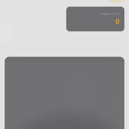
סה"כ הופעות
0