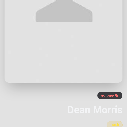
🎭 שחקן/ית
Dean Morris
IMDb