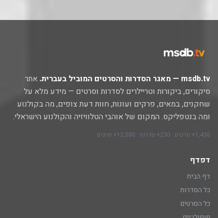
msdb.tv — מאגר הסדרות והסרטים המוביל בעברית.
אתר
סיקורים, ביקורות וטריילרים לסדרות וסרטים — מידע מלא על
שחקנים, במאים, פרקים ועונות, חוות דעת צופים, מה בקולנוע
ומה בנטפליקס. המקום של אוהבי הטלוויזיה והקולנוע הישראלי.
1,436+ סרטים · 230+ סדרות · 12,000+ פרקים
דפדף
דף הבית
כל הסדרות
כל הסרטים
פופולריים