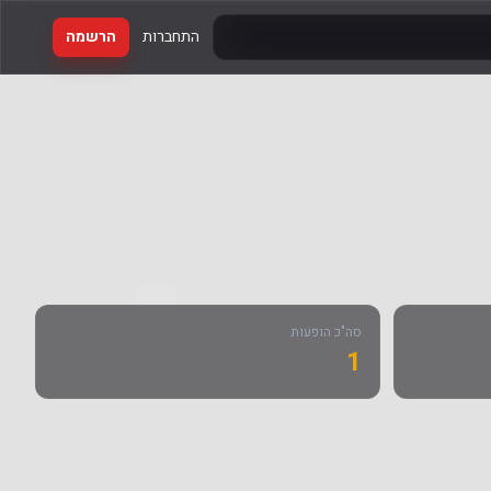
התחברות
הרשמה
סה"כ הופעות
1