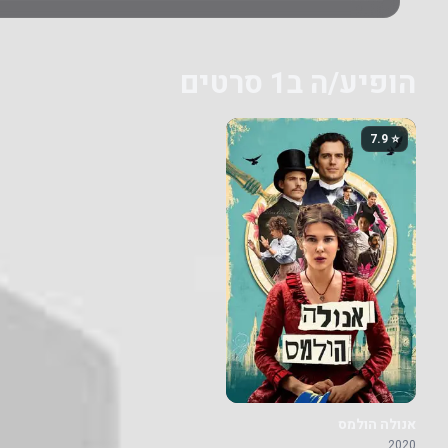
הופיע/ה ב1 סרטים
⭐ 7.9
אנולה הולמס
2020