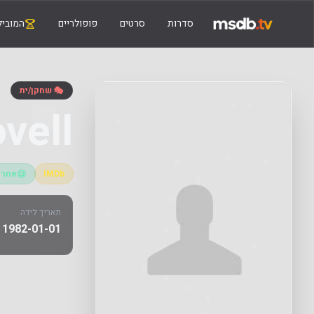
סדרות
סרטים
פופולריים
המוביל
🎭 שחקן/ית
vell
IMDb
אתר 
תאריך לידה
1982-01-01