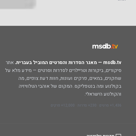
msdb.tv — מאגר הסדרות והסרטים המוביל בעברית.
אתר
סיקורים, ביקורות וטריילרים לסדרות וסרטים — מידע מלא על
שחקנים, במאים, פרקים ועונות, חוות דעת צופים, מה
בקולנוע ומה בנטפליקס. המקום של אוהבי הטלוויזיה
והקולנוע הישראלי.
1,436+ סרטים · 230+ סדרות · 12,000+ פרקים