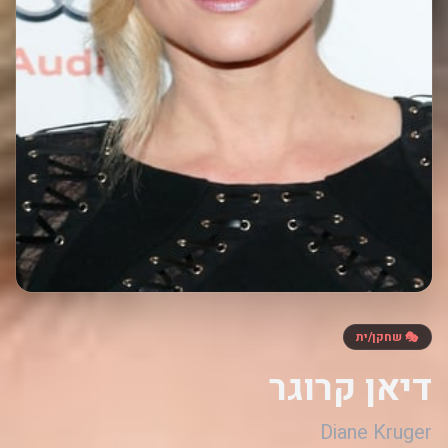
🎭 שחקן/ית
דיאן קרוגר
Diane Kruger