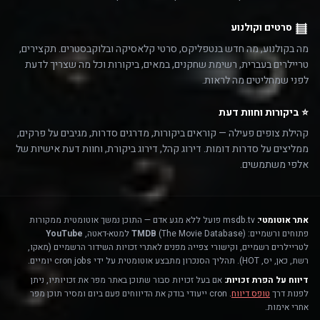
סרטים וקולנוע
מה בקולנוע, מה חדש בנטפליקס, סרטי קלאסיקה ובלוקבסטרים. תקצירים,
טריילרים בעברית, רשימת שחקנים, במאים, ביקורות וכל מה שצריך לדעת
לפני שמחליטים מה לראות.
⭐ ביקורות וחוות דעת
קהילת צופים פעילה — קוראים ביקורות, מדרגים סדרות, מגיבים על פרקים,
ממליצים על סדרות דומות. דירוג קהל, דירוג ביקורת, וחוות דעת אישיות של
אלפי משתמשים.
אתר אוטומטי:
msdb.tv פועל ללא מגע אדם — התוכן נמשך אוטומטית ממקורות
פתוחים ורשמיים:
(The Movie Database) למטא-דאטה,
TMDB
YouTube
לטריילרים רשמיים, וקישורי צפייה מפנים לאתרי זכויות השידור הרשמיים (מאקו,
רשת, כאן, יס, HOT). תהליך הסנכרון מתבצע אוטומטית על ידי cron jobs יומיים.
דיווח על הפרת זכויות:
אם בעל זכויות סבור שתוכן באתר מפר את זכויותיו, ניתן
לפנות דרך
טופס דיווח
. cron ייעודי בודק את הדיווחים פעם ביום ומסיר תוכן מפר
אחרי אימות.