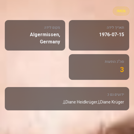
IMDb
תאריך לידה
מקום לידה
Algermissen,
1976-07-15
Germany
סה"כ הופעות
3
ידועים גם כ
Diane Heidkrüger,|,Diane Krüger,|,