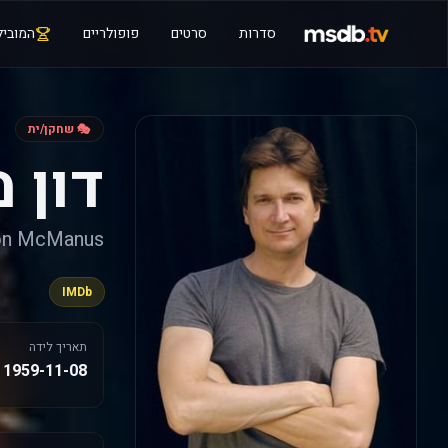
סדרות
סרטים
פופולריים
המוביל
🎭 שחקן/ית
דון 
on McManus
IMDb
תאריך לידה
1959-11-08