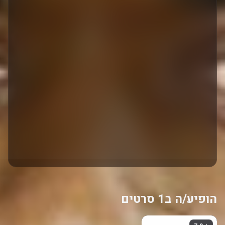
הופיע/ה ב1 סרטים