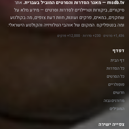
msdb.tv — מאגר הסדרות והסרטים המוביל בעברית.
אתר
סיקורים, ביקורות וטריילרים לסדרות וסרטים — מידע מלא על
שחקנים, במאים, פרקים ועונות, חוות דעת צופים, מה בקולנוע
ומה בנטפליקס. המקום של אוהבי הטלוויזיה והקולנוע הישראלי.
1,436+ סרטים · 230+ סדרות · 12,000+ פרקים
דפדף
דף הבית
כל הסדרות
כל הסרטים
פופולריים
חדשים
מדורגים גבוה
המובילים
צפייה ישירה