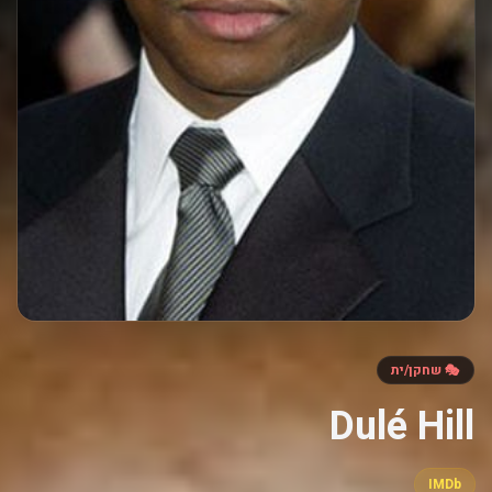
🎭 שחקן/ית
Dulé Hill
IMDb