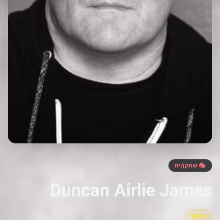
🎭 שחקן/ית
Duncan Airlie James
IMDb