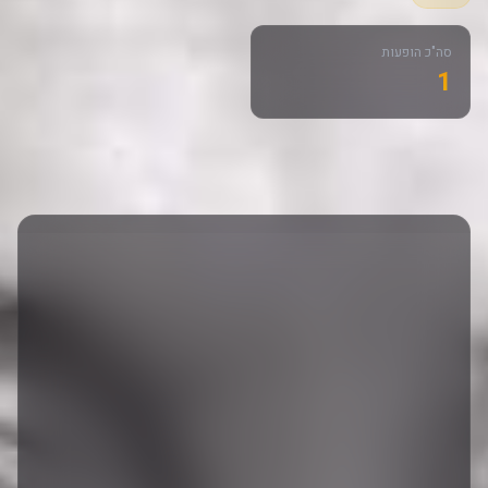
סה"כ הופעות
1