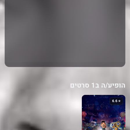
הופיע/ה ב1 סרטים
⭐ 6.6