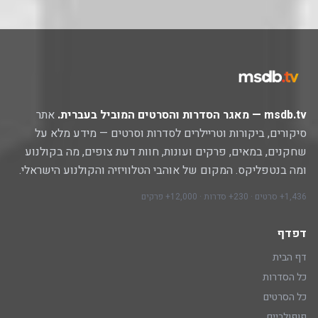
msdb.tv — מאגר הסדרות והסרטים המוביל בעברית.
אתר
סיקורים, ביקורות וטריילרים לסדרות וסרטים — מידע מלא על
שחקנים, במאים, פרקים ועונות, חוות דעת צופים, מה בקולנוע
ומה בנטפליקס. המקום של אוהבי הטלוויזיה והקולנוע הישראלי.
1,436+ סרטים · 230+ סדרות · 12,000+ פרקים
דפדף
דף הבית
כל הסדרות
כל הסרטים
פופולריים