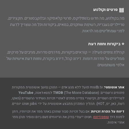
סרטים וקולנוע
מה בקולנוע, מה חדש בנטפליקס, סרטי קלאסיקה ובלוקבסטרים. תקצירים,
טריילרים בעברית, רשימת שחקנים, במאים, ביקורות וכל מה שצריך לדעת
לפני שמחליטים מה לראות.
⭐ ביקורות וחוות דעת
קהילת צופים פעילה — קוראים ביקורות, מדרגים סדרות, מגיבים על פרקים,
ממליצים על סדרות דומות. דירוג קהל, דירוג ביקורת, וחוות דעת אישיות של
אלפי משתמשים.
אתר אוטומטי:
msdb.tv פועל ללא מגע אדם — התוכן נמשך אוטומטית ממקורות
פתוחים ורשמיים:
(The Movie Database) למטא-דאטה,
TMDB
YouTube
לטריילרים רשמיים, וקישורי צפייה מפנים לאתרי זכויות השידור הרשמיים (מאקו,
רשת, כאן, יס, HOT). תהליך הסנכרון מתבצע אוטומטית על ידי cron jobs יומיים.
דיווח על הפרת זכויות:
אם בעל זכויות סבור שתוכן באתר מפר את זכויותיו, ניתן
לפנות דרך
טופס דיווח
. cron ייעודי בודק את הדיווחים פעם ביום ומסיר תוכן מפר
אחרי אימות.