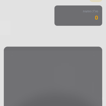
סה"כ הופעות
0