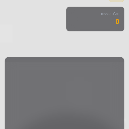
סה"כ הופעות
0