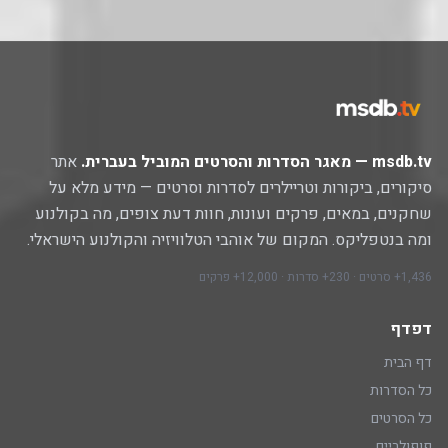
msdb.tv — מאגר הסדרות והסרטים המוביל בעברית.
אתר
סיקורים, ביקורות וטריילרים לסדרות וסרטים — מידע מלא על
שחקנים, במאים, פרקים ועונות, חוות דעת צופים, מה בקולנוע
ומה בנטפליקס. המקום של אוהבי הטלוויזיה והקולנוע הישראלי.
1,436+ סרטים · 230+ סדרות · 12,000+ פרקים
דפדף
דף הבית
כל הסדרות
כל הסרטים
פופולריים