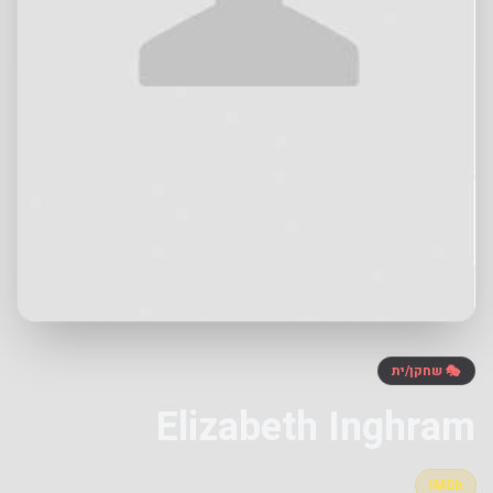
🎭 שחקן/ית
Elizabeth Inghram
IMDb