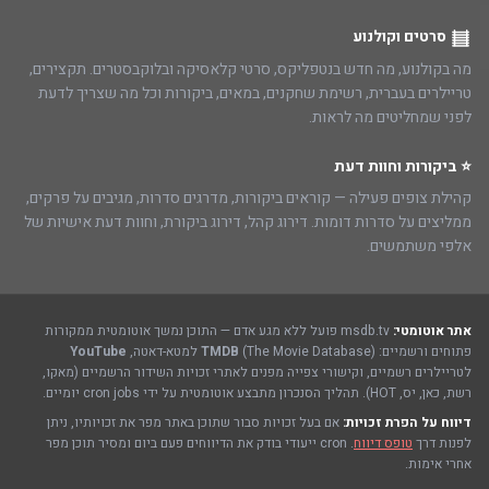
סרטים וקולנוע
מה בקולנוע, מה חדש בנטפליקס, סרטי קלאסיקה ובלוקבסטרים. תקצירים,
טריילרים בעברית, רשימת שחקנים, במאים, ביקורות וכל מה שצריך לדעת
לפני שמחליטים מה לראות.
⭐ ביקורות וחוות דעת
קהילת צופים פעילה — קוראים ביקורות, מדרגים סדרות, מגיבים על פרקים,
ממליצים על סדרות דומות. דירוג קהל, דירוג ביקורת, וחוות דעת אישיות של
אלפי משתמשים.
אתר אוטומטי:
msdb.tv פועל ללא מגע אדם — התוכן נמשך אוטומטית ממקורות
פתוחים ורשמיים:
(The Movie Database) למטא-דאטה,
TMDB
YouTube
לטריילרים רשמיים, וקישורי צפייה מפנים לאתרי זכויות השידור הרשמיים (מאקו,
רשת, כאן, יס, HOT). תהליך הסנכרון מתבצע אוטומטית על ידי cron jobs יומיים.
דיווח על הפרת זכויות:
אם בעל זכויות סבור שתוכן באתר מפר את זכויותיו, ניתן
לפנות דרך
טופס דיווח
. cron ייעודי בודק את הדיווחים פעם ביום ומסיר תוכן מפר
אחרי אימות.