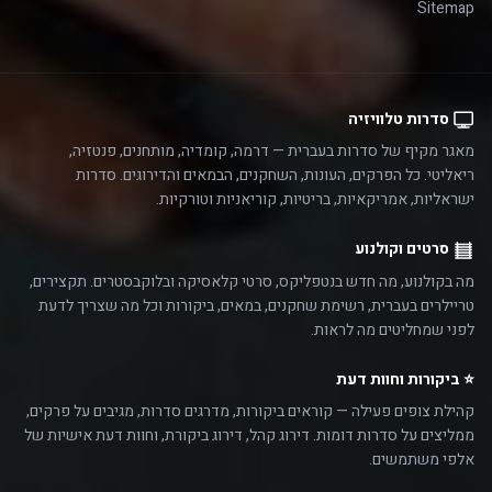
Sitemap
סדרות טלוויזיה
מאגר מקיף של סדרות בעברית — דרמה, קומדיה, מותחנים, פנטזיה,
ריאליטי. כל הפרקים, העונות, השחקנים, הבמאים והדירוגים. סדרות
ישראליות, אמריקאיות, בריטיות, קוריאניות וטורקיות.
סרטים וקולנוע
מה בקולנוע, מה חדש בנטפליקס, סרטי קלאסיקה ובלוקבסטרים. תקצירים,
טריילרים בעברית, רשימת שחקנים, במאים, ביקורות וכל מה שצריך לדעת
לפני שמחליטים מה לראות.
⭐ ביקורות וחוות דעת
קהילת צופים פעילה — קוראים ביקורות, מדרגים סדרות, מגיבים על פרקים,
ממליצים על סדרות דומות. דירוג קהל, דירוג ביקורת, וחוות דעת אישיות של
אלפי משתמשים.