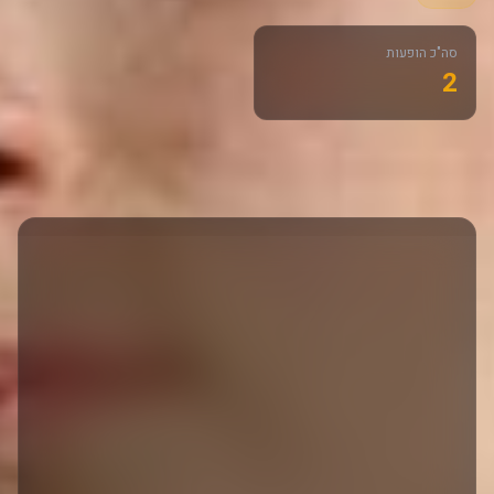
סה"כ הופעות
2