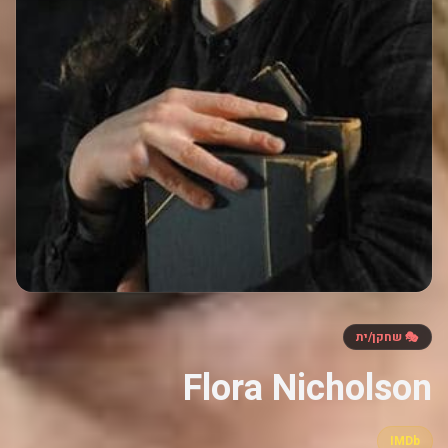
🎭 שחקן/ית
Flora Nicholson
IMDb