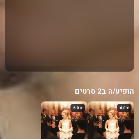
הופיע/ה ב2 סרטים
⭐ 6.0
⭐ 6.0