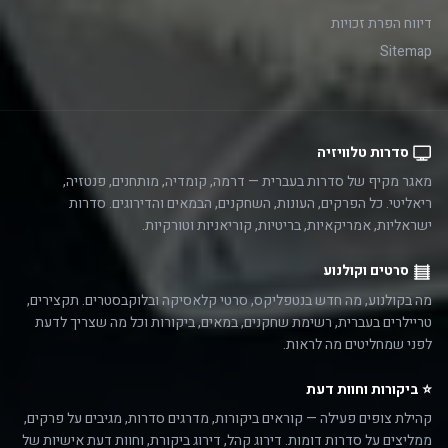
דיווח הפרת זכויות
Sitemap
סדרות טלוויזיה
מאגר מקיף של סדרות בעברית — דרמה, קומדיה, מותחנים, פנטזיה,
ריאליטי. כל הפרקים, העונות, השחקנים, הבמאים והדירוגים. סדרות
ישראליות, אמריקאיות, בריטיות, קוריאניות וטורקיות.
סרטים וקולנוע
מה בקולנוע, מה חדש בנטפליקס, סרטי קלאסיקה ובלוקבסטרים. תקצירים,
טריילרים בעברית, רשימת שחקנים, במאים, ביקורות וכל מה שצריך לדעת
לפני שמחליטים מה לראות.
⭐ ביקורות וחוות דעת
קהילת צופים פעילה — קוראים ביקורות, מדרגים סדרות, מגיבים על פרקים,
ממליצים על סדרות דומות. דירוג קהל, דירוג ביקורת, וחוות דעת אישיות של