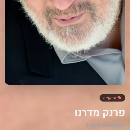
🎭 שחקן/ית
פרנק מדרנו
Frank Medrano