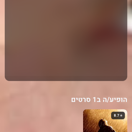
הופיע/ה ב1 סרטים
⭐ 8.7