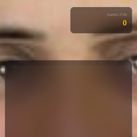
סה"כ הופעות
0