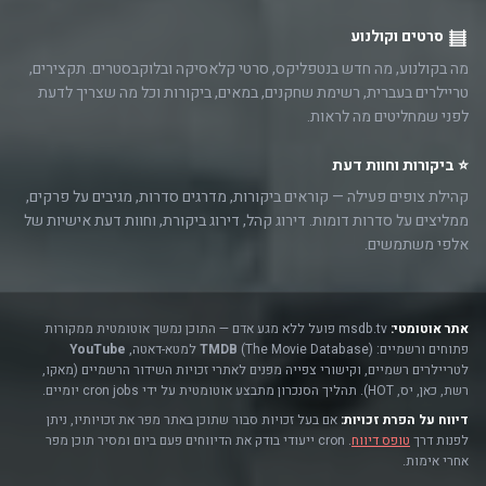
סרטים וקולנוע
מה בקולנוע, מה חדש בנטפליקס, סרטי קלאסיקה ובלוקבסטרים. תקצירים,
טריילרים בעברית, רשימת שחקנים, במאים, ביקורות וכל מה שצריך לדעת
לפני שמחליטים מה לראות.
⭐ ביקורות וחוות דעת
קהילת צופים פעילה — קוראים ביקורות, מדרגים סדרות, מגיבים על פרקים,
ממליצים על סדרות דומות. דירוג קהל, דירוג ביקורת, וחוות דעת אישיות של
אלפי משתמשים.
אתר אוטומטי:
msdb.tv פועל ללא מגע אדם — התוכן נמשך אוטומטית ממקורות
פתוחים ורשמיים:
(The Movie Database) למטא-דאטה,
TMDB
YouTube
לטריילרים רשמיים, וקישורי צפייה מפנים לאתרי זכויות השידור הרשמיים (מאקו,
רשת, כאן, יס, HOT). תהליך הסנכרון מתבצע אוטומטית על ידי cron jobs יומיים.
דיווח על הפרת זכויות:
אם בעל זכויות סבור שתוכן באתר מפר את זכויותיו, ניתן
לפנות דרך
טופס דיווח
. cron ייעודי בודק את הדיווחים פעם ביום ומסיר תוכן מפר
אחרי אימות.