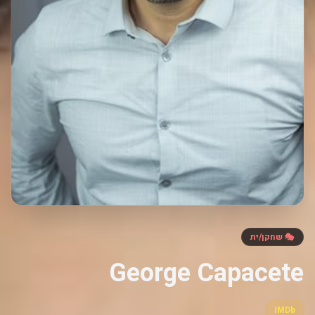
🎭 שחקן/ית
George Capacete
IMDb